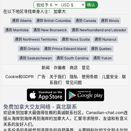
在以下地区寻找单身人士： 加拿大
遇到 Alberta
遇到 British Columbia
遇到 Canada
遇到 Illinois
遇到 Manitoba
遇到 New Brunswick
遇到 Newfoundland and Labrador
遇到 Northwest Territories
遇到 Nova Scotia
遇到 Nunavut
遇到 Ontario
遇到 Prince Edward Island
遇到 Quebec
遇到 Saskatchewan
遇到 South Carolina
遇到 Yukon
新闻
|
诈骗者
|
商店
|
意见
Cookie和GDPR
|
广告
|
关于我们
|
隐私
|
使用条款
|
儿童安全
|
联
系我们
|
常见问题
免费加拿大交友网络 - 真北联系
欢迎来到加拿大最值得信赖的真诚联系社区。Canadian-chat.com连
接从海岸到海岸再到海岸的加拿大人，汇聚寻求陪伴、友谊和有意义
关系的友好人们。
从多伦多的多样性到温哥华的自然美景，从蒙特利尔的文化到卡尔加