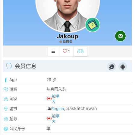
0
Jakoup
長時間
1
会员信息
Age
29 岁
搜索
认真的关系
加拿
国家
大
Saskatchewan
城市
Regina
,
加拿
起源
大
公民身份
单