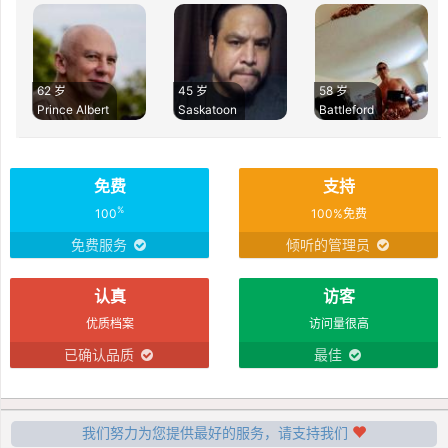
62 岁
45 岁
58 岁
Prince Albert
Saskatoon
Battleford
免费
支持
%
100
100%免费
免费服务
倾听的管理员
认真
访客
优质档案
访问量很高
已确认品质
最佳
我们努力为您提供最好的服务，请支持我们