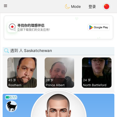
CANADIAN
chat
Toggle
Mode
登录
navigation
💖
寻找你的理想伴侣
💖
立即下载我们的交友应用！
💕
💕
遇到 人 Saskatchewan
45 岁
38 岁
24 岁
Rosthern
Prince Albert
North Battleford
0.7/1