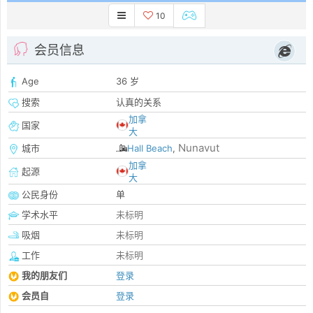
10
会员信息
Age
36 岁
搜索
认真的关系
加拿
国家
大
Nunavut
城市
Hall Beach
,
加拿
起源
大
公民身份
单
学术水平
未标明
吸烟
未标明
工作
未标明
我的朋友们
登录
会员自
登录