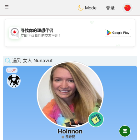
CANADIAN
chat
Toggle
Mode
登录
navigation
💖
寻找你的理想伴侣
💖
立即下载我们的交友应用！
💕
💕
遇到 女人 Nunavut
0/1
4
Holnnon
長時間