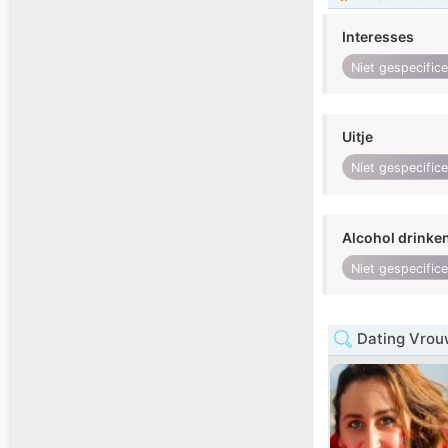
Interesses
Niet gespecific
Uitje
Niet gespecific
Alcohol drinke
Niet gespecific
Dating Vrou