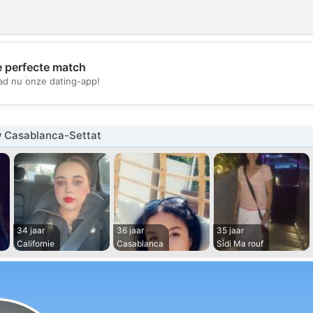
e perfecte match
💖
d nu onze dating-app!
💕
 Casablanca-Settat
34 jaar
36 jaar
35 jaar
Californie
Casablanca
Sidi Ma rouf