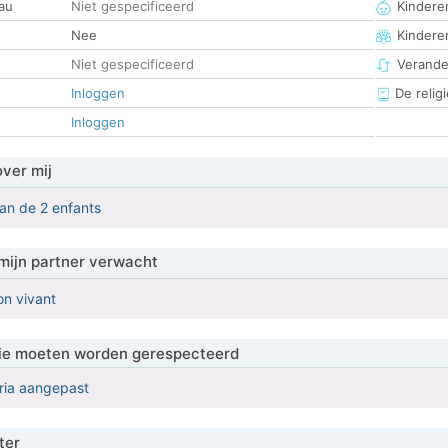
au
Niet gespecificeerd
Kinderen
Nee
Kindere
Niet gespecificeerd
Verander
Inloggen
De religi
Inloggen
over mij
an de 2 enfants
mijn partner verwacht
on vivant
 die moeten worden gerespecteerd
eria aangepast
ter