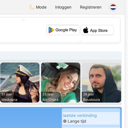
Mode
Inloggen
Registreren
💖
💕
51 jaar
35 jaar
28 jaar
Mediouna
Ain Chock
Bouskoura
laatste verbinding
Lange tijd