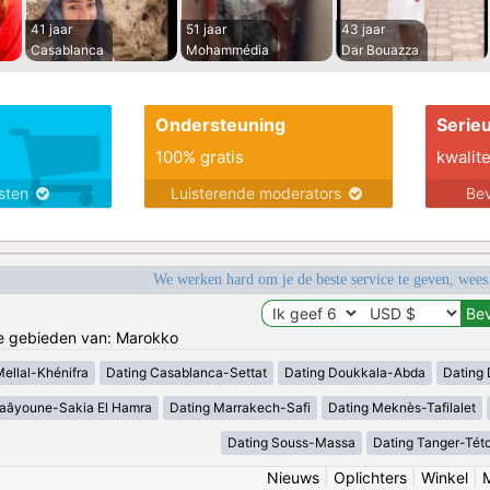
41 jaar
51 jaar
43 jaar
Casablanca
Mohammédia
Dar Bouazza
Ondersteuning
Serie
100% gratis
kwalite
nsten
Luisterende moderators
Bev
We werken hard om je de beste service te geven, wees
de gebieden van: Marokko
Mellal-Khénifra
Dating Casablanca-Settat
Dating Doukkala-Abda
Dating 
Laâyoune-Sakia El Hamra
Dating Marrakech-Safi
Dating Meknès-Tafilalet
Dating Souss-Massa
Dating Tanger-Tét
Nieuws
|
Oplichters
|
Winkel
|