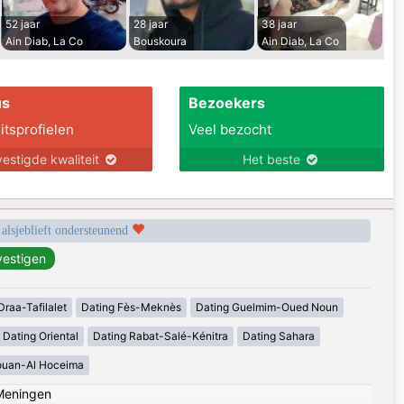
52 jaar
28 jaar
38 jaar
Ain Diab, La Co
Bouskoura
Ain Diab, La Co
us
Bezoekers
itsprofielen
Veel bezocht
estigde kwaliteit
Het beste
 alsjeblieft ondersteunend
Draa-Tafilalet
Dating Fès-Meknès
Dating Guelmim-Oued Noun
Dating Oriental
Dating Rabat-Salé-Kénitra
Dating Sahara
ouan-Al Hoceima
Meningen