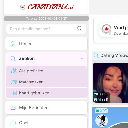
CANADIAN
chat
Toronto 2026-08-06 04:37
Vind j
Downloa
Home
Dating Vrouw
Zoeken
Alle profielen
Matchmaker
Kaart gebruiken
28 jaar
El Maarif
Mijn Berichten
0.9/1
Chat