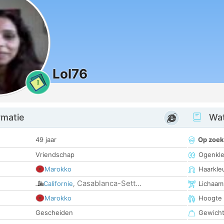
Lol76
1
rmatie
Wat
49 jaar
Op zoek
Vriendschap
Ogenkle
Marokko
Haarkle
Casablanca-Sett...
Californie
,
Lichaam
Marokko
Hoogte
Gescheiden
Gewich