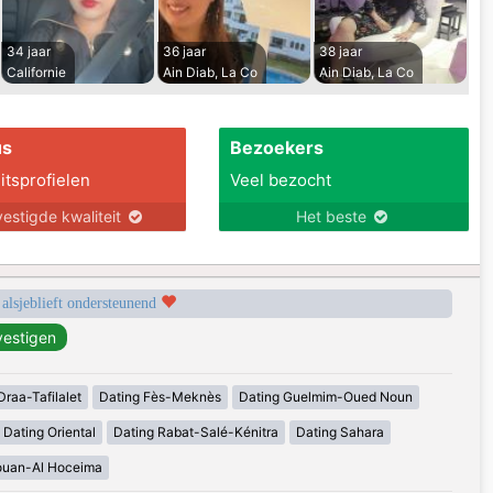
34 jaar
36 jaar
38 jaar
Californie
Ain Diab, La Co
Ain Diab, La Co
us
Bezoekers
itsprofielen
Veel bezocht
estigde kwaliteit
Het beste
 alsjeblieft ondersteunend
Draa-Tafilalet
Dating Fès-Meknès
Dating Guelmim-Oued Noun
Dating Oriental
Dating Rabat-Salé-Kénitra
Dating Sahara
ouan-Al Hoceima