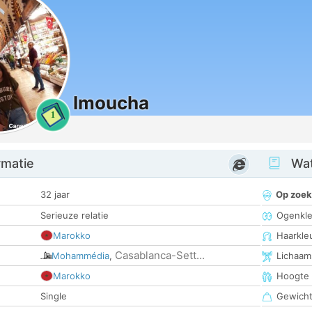
Imoucha
1
rmatie
Wat
32 jaar
Op zoek
Serieuze relatie
Ogenkle
Marokko
Haarkle
Casablanca-Sett...
Mohammédia
,
Lichaam
Marokko
Hoogte
Single
Gewich