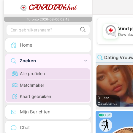
CANADIAN
chat
Toronto 2026-08-06 02:43
Vind j
Downloa
Home
Dating Vrouw
Zoeken
Alle profielen
Matchmaker
Kaart gebruiken
31 jaar
Casablanca
Mijn Berichten
0.8/1
Chat