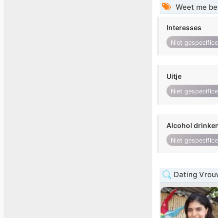
Weet me be
Interesses
Niet gespecific
Uitje
Niet gespecific
Alcohol drinke
Niet gespecific
Dating Vrou