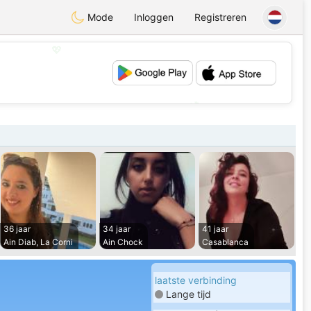
Mode
Inloggen
Registreren
💖
💕
36 jaar
34 jaar
41 jaar
Ain Diab, La Corni
Ain Chock
Casablanca
laatste verbinding
Lange tijd