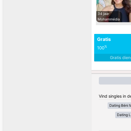
34 jaar
Mohammédia
Gratis
%
100
Gratis die
Vind singles in 
Dating Béni 
Dating 