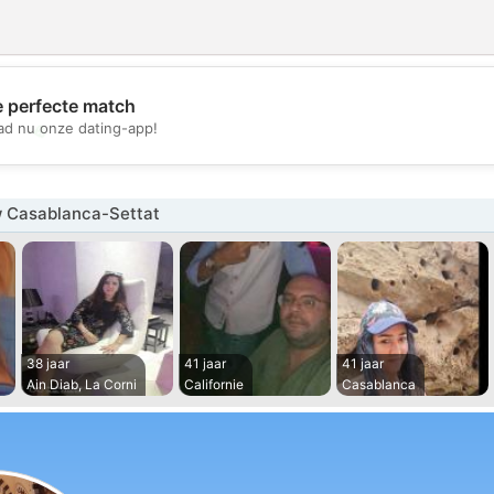
e perfecte match
💖
d nu onze dating-app!
💕
 Casablanca-Settat
38 jaar
41 jaar
41 jaar
Ain Diab, La Corni
Californie
Casablanca