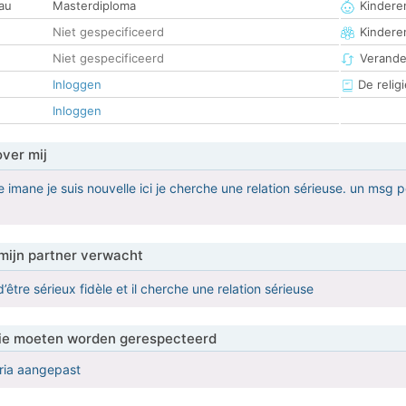
au
Masterdiploma
Kinderen
Niet gespecificeerd
Kindere
Niet gespecificeerd
Verander
Inloggen
De religi
Inloggen
over mij
e imane je suis nouvelle ici je cherche une relation sérieuse. un msg 
mijn partner verwacht
d’être sérieux fidèle et il cherche une relation sérieuse
 die moeten worden gerespecteerd
eria aangepast