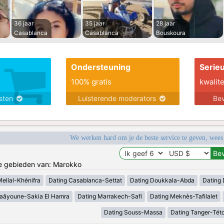
36 jaar
35 jaar
28 jaar
Casablanca
Casablanca
Bouskoura
Ondersteuning
Serie
100% gratis
kwalite
nsten
Luisterende moderators
Bev
We werken hard om je de beste service te geven, wees
de gebieden van: Marokko
Mellal-Khénifra
Dating Casablanca-Settat
Dating Doukkala-Abda
Dating 
Laâyoune-Sakia El Hamra
Dating Marrakech-Safi
Dating Meknès-Tafilalet
Dating Souss-Massa
Dating Tanger-Tét