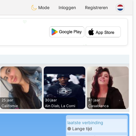
Mode
Inloggen
Registreren
💖
💕
25 jaar
30 jaar
41 jaar
Californie
Ain Diab, La Corni
Casablanca
laatste verbinding
Lange tijd