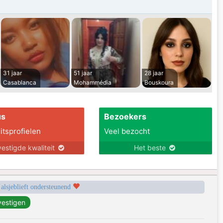
31 jaar
51 jaar
28 jaar
Casablanca
Mohammédia
Bouskoura
us
Bezoekers
itsprofielen
Veel bezocht
estigde kwaliteit
Het beste
 alsjeblieft ondersteunend