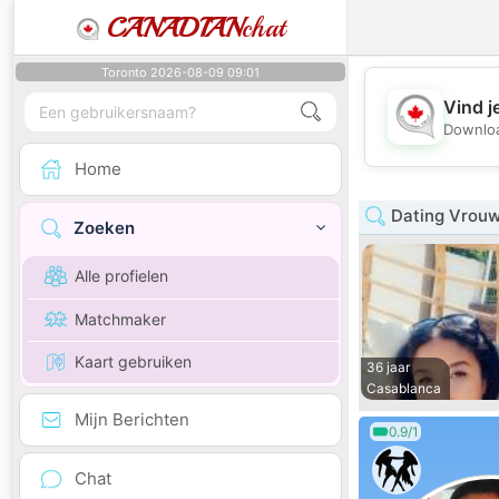
CANADIAN
chat
Toronto 2026-08-09 09:01
Vind j
Downloa
Home
Dating Vrouw
Zoeken
Alle profielen
Matchmaker
Kaart gebruiken
36 jaar
Casablanca
Mijn Berichten
0.9/1
Chat