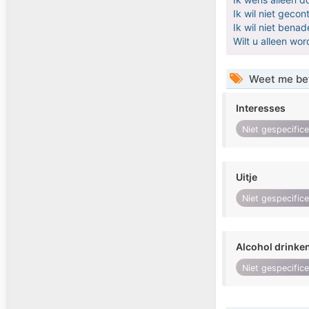
Ik wil niet geco
Ik wil niet bena
Wilt u alleen w
Weet me be
Interesses
Niet gespecific
Uitje
Niet gespecific
Alcohol drinke
Niet gespecific