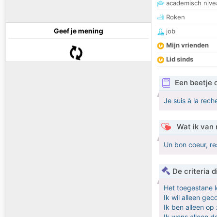
academisch nive
Roken
Geef je mening
job
Mijn vrienden
Lid sinds
Een beetje 
Je suis à la rec
Wat ik van 
Un bon coeur, res
De criteria
Het toegestane l
Ik wil alleen ge
Ik ben alleen op
Ik wens alleen 