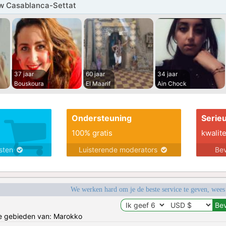
w Casablanca-Settat
37 jaar
60 jaar
34 jaar
Bouskoura
El Maarif
Ain Chock
Ondersteuning
Serie
100% gratis
kwalite
nsten
Luisterende moderators
Bev
We werken hard om je de beste service te geven, wees
de gebieden van: Marokko