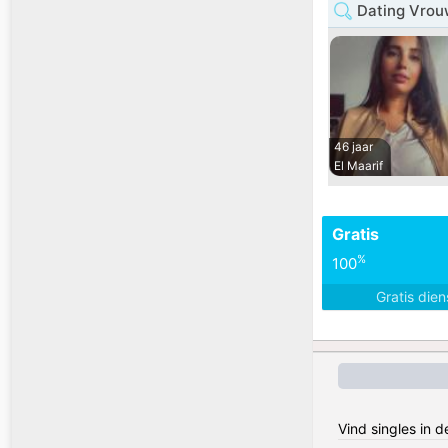
Dating Vrou
46 jaar
El Maarif
Gratis
%
100
Gratis die
Vind singles in 