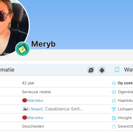
Meryb
2
rmatie
Wat
42 jaar
Op zoek
Serieuze relatie
Ogenkle
Marokko
Haarkle
Casablanca-Sett...
El Maarif
,
Lichaam
Marokko
Hoogte
Gescheiden
Gewich