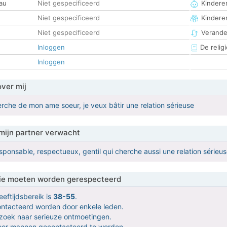
au
Niet gespecificeerd
Kinderen
Niet gespecificeerd
Kindere
Niet gespecificeerd
Verander
Inloggen
De religi
Inloggen
over mij
herche de mon ame soeur, je veux bâtir une relation sérieuse
mijn partner verwacht
ponsable, respectueux, gentil qui cherche aussi une relation sérieuse , 
 die moeten worden gerespecteerd
eeftijdsbereik is
38-55
.
contacteerd worden door enkele leden.
 zoek naar serieuze ontmoetingen.
door mannen gecontacteerd te worden.