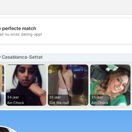
e perfecte match
💖
d nu onze dating-app!
💕
 Casablanca-Settat
34 jaar
35 jaar
35 jaar
Ain Chock
Sidi Ma rouf
Ain Chock