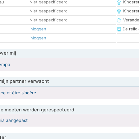
au
Niet gespecificeerd
Kinderen
Niet gespecificeerd
Kindere
Niet gespecificeerd
Verander
Inloggen
De religi
Inloggen
over mij
sympa
mijn partner verwacht
ce et être sincère
 die moeten worden gerespecteerd
eria aangepast
ter