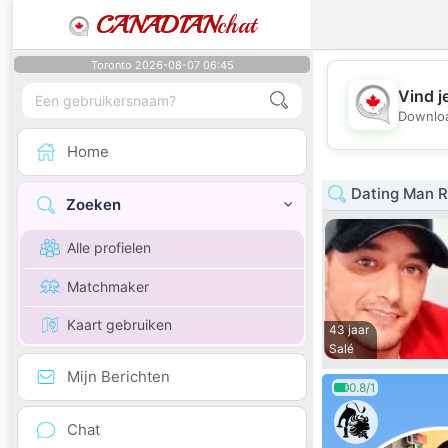
CANADIAN
chat
Toronto 2026-08-07 06:45
Vind j
Downloa
Home
Dating Man R
Zoeken
Alle profielen
Matchmaker
Kaart gebruiken
43 jaar
Salé
Mijn Berichten
0.8/1
Chat