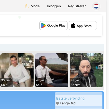
Mode
Inloggen
Registreren
💖
💕
35 jaar
47 jaar
44 jaar
Salé
Salé
Kénitra
laatste verbinding
Lange tijd