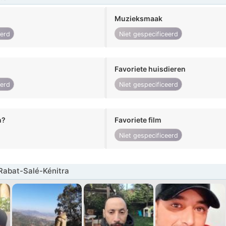
Muzieksmaak
eerd
Niet gespecificeerd
Favoriete huisdieren
eerd
Niet gespecificeerd
n?
Favoriete film
Niet gespecificeerd
Rabat-Salé-Kénitra