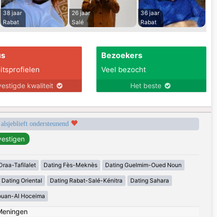
38 jaar
26 jaar
36 jaar
Rabat
Salé
Rabat
us
Bezoekers
itsprofielen
Veel bezocht
estigde kwaliteit
Het beste
 alsjeblieft ondersteunend
Draa-Tafilalet
Dating Fès-Meknès
Dating Guelmim-Oued Noun
Dating Oriental
Dating Rabat-Salé-Kénitra
Dating Sahara
ouan-Al Hoceima
Meningen