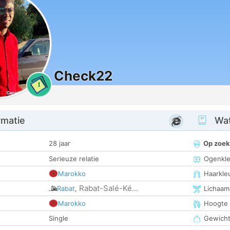
Check22
1
rmatie
Wat
28 jaar
Op zoek
Serieuze relatie
Ogenkle
Marokko
Haarkle
Rabat-Salé-Ké...
Rabat
,
Lichaam
Marokko
Hoogte
Single
Gewich