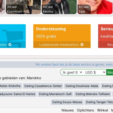
39 jaar
44 jaar
43 jaar
Khémisset
Kénitra
Salé
Ondersteuning
Serie
100% gratis
kwalite
nsten
Luisterende moderators
Bev
We werken hard om je de beste service te geven, wees
de gebieden van: Marokko
Mellal-Khénifra
Dating Casablanca-Settat
Dating Doukkala-Abda
Dating 
Laâyoune-Sakia El Hamra
Dating Marrakech-Safi
Dating Meknès-Tafilalet
Dating Souss-Massa
Dating Tanger-Tét
Nieuws
|
Oplichters
|
Winkel
|