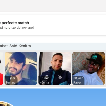
e perfecte match
💖
d nu onze dating-app!
💕
abat-Salé-Kénitra
33 jaar
32 jaar
38 jaar
Temara
Kénitra
Rabat