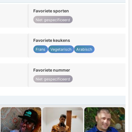
Favoriete sporten
Niet gespecificeerd
Favoriete keukens
Frans
Vegetarisch
Arabisch
Favoriete nummer
Niet gespecificeerd