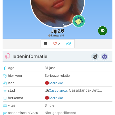
3
Jiji26
Lange tijd
2
ledeninformatie
Age
31 jaar
hier voor
Serieuze relatie
land
Marokko
Casablanca-Sett...
stad
Casablanca
,
herkomst
Marokko
vitaal
Single
academisch niveau
Niet gespecificeerd