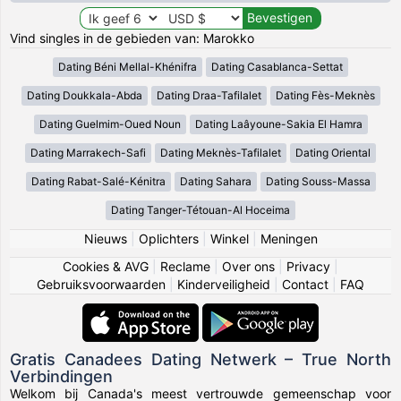
Vind singles in de gebieden van: Marokko
Dating Béni Mellal-Khénifra
Dating Casablanca-Settat
Dating Doukkala-Abda
Dating Draa-Tafilalet
Dating Fès-Meknès
Dating Guelmim-Oued Noun
Dating Laâyoune-Sakia El Hamra
Dating Marrakech-Safi
Dating Meknès-Tafilalet
Dating Oriental
Dating Rabat-Salé-Kénitra
Dating Sahara
Dating Souss-Massa
Dating Tanger-Tétouan-Al Hoceima
Nieuws
|
Oplichters
|
Winkel
|
Meningen
Cookies & AVG
|
Reclame
|
Over ons
|
Privacy
|
Gebruiksvoorwaarden
|
Kinderveiligheid
|
Contact
|
FAQ
Gratis Canadees Dating Netwerk – True North
Verbindingen
Welkom bij Canada's meest vertrouwde gemeenschap voor