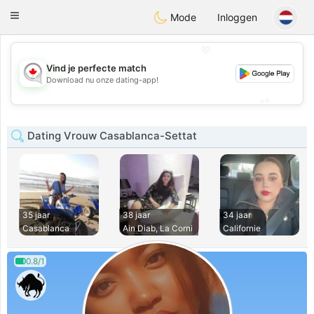
CANADIAN
chat
Toggle
Mode
Inloggen
navigation
💖
Vind je perfecte match
💖
Download nu onze dating-app!
💕
💕
Dating Vrouw Casablanca-Settat
35 jaar
38 jaar
34 jaar
Casablanca
Ain Diab, La Corni
Californie
0.8/1