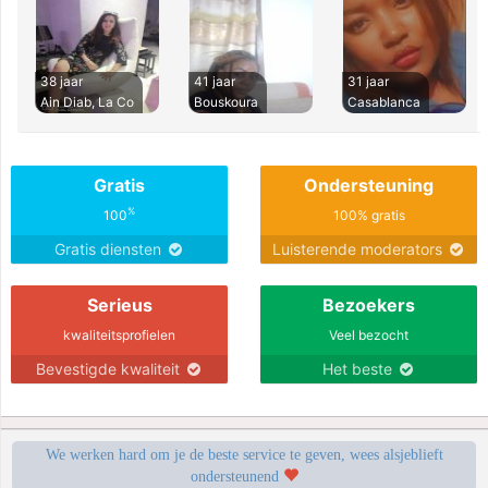
38 jaar
41 jaar
31 jaar
Ain Diab, La Co
Bouskoura
Casablanca
Gratis
Ondersteuning
%
100
100% gratis
Gratis diensten
Luisterende moderators
Serieus
Bezoekers
kwaliteitsprofielen
Veel bezocht
Bevestigde kwaliteit
Het beste
We werken hard om je de beste service te geven, wees alsjeblieft
ondersteunend