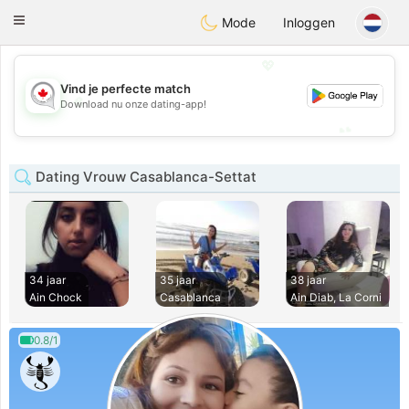
CANADIAN
chat
Toggle
Mode
Inloggen
navigation
💖
Vind je perfecte match
💖
Download nu onze dating-app!
💕
💕
Dating Vrouw Casablanca-Settat
34 jaar
35 jaar
38 jaar
Ain Chock
Casablanca
Ain Diab, La Corni
0.8/1