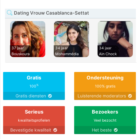
Dating Vrouw Casablanca-Settat
37 jaar
34 jaar
34 jaar
Bouskoura
Mohammédia
Ain Chock
Gratis
Ondersteuning
%
100
100% gratis
Gratis diensten
Luisterende moderators
Serieus
Bezoekers
kwaliteitsprofielen
Veel bezocht
Bevestigde kwaliteit
Het beste