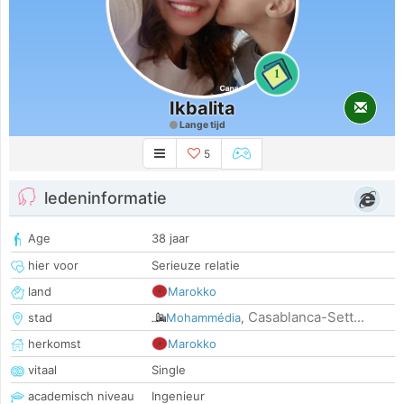
1
Ikbalita
Lange tijd
5
ledeninformatie
Age
38 jaar
hier voor
Serieuze relatie
land
Marokko
Casablanca-Sett...
stad
Mohammédia
,
herkomst
Marokko
vitaal
Single
academisch niveau
Ingenieur