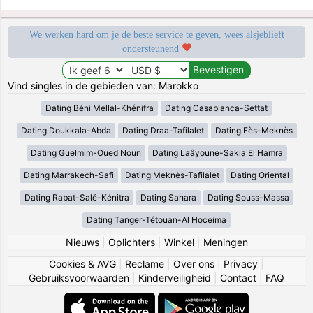
We werken hard om je de beste service te geven, wees alsjeblieft
ondersteunend
Vind singles in de gebieden van: Marokko
Dating Béni Mellal-Khénifra
Dating Casablanca-Settat
Dating Doukkala-Abda
Dating Draa-Tafilalet
Dating Fès-Meknès
Dating Guelmim-Oued Noun
Dating Laâyoune-Sakia El Hamra
Dating Marrakech-Safi
Dating Meknès-Tafilalet
Dating Oriental
Dating Rabat-Salé-Kénitra
Dating Sahara
Dating Souss-Massa
Dating Tanger-Tétouan-Al Hoceima
Nieuws
|
Oplichters
|
Winkel
|
Meningen
Cookies & AVG
|
Reclame
|
Over ons
|
Privacy
|
Gebruiksvoorwaarden
|
Kinderveiligheid
|
Contact
|
FAQ