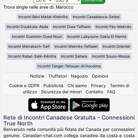
Trova single nelle aree di: Marocco
Incontri Béni Mellal-Khénifra
Incontri Casablanca-Settat
Incontri Doukkala-Abda
Incontri Draa-Tafilalet
Incontri Fès-Meknès
Incontri Guelmim-Oued Noun
Incontri Laâyoune-Sakia El Hamra
Incontri Marrakech-Safi
Incontri Meknès-Tafilalet
Incontri Oriental
Incontri Rabat-Salé-Kénitra
Incontri Sahara
Incontri Souss-Massa
Incontri Tanger-Tétouan-Al Hoceima
Notizie
|
Truffatori
|
Negozio
|
Opinioni
Cookie e GDPR
|
Pubblicità
|
Chi siamo
|
Privacy
|
Termini di
utilizzo
|
Sicurezza dei minori
|
Contatto
|
FAQ
Rete di Incontri Canadese Gratuita – Connessioni
True North
Benvenuto nella comunità più fidata del Canada per connessioni
genuine. Canadian-chat.com collega canadesi da costa a costa