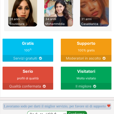
28 anni
34 anni
31 anni
Bouskoura
Mohammédia
Casablanca
Gratis
Supporto
%
100
100% gratis
Servizi gratuiti
Moderatori in ascolto
Serio
Visitatori
profili di qualità
Molto visitato
Qualità confermata
Il migliore
Lavoriamo sodo per darti il miglior servizio, per favore sii di supporto