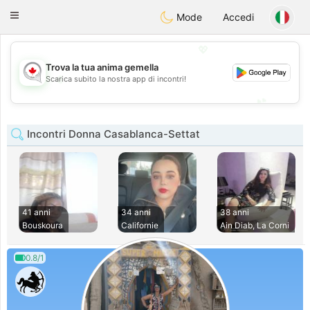
CANADIAN
chat
Toggle
Mode
Accedi
navigation
💖
Trova la tua anima gemella
💖
Scarica subito la nostra app di incontri!
💕
💕
Incontri Donna Casablanca-Settat
41 anni
34 anni
38 anni
Bouskoura
Californie
Ain Diab, La Corni
0.8/1