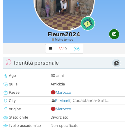
1
Fleure2024
Molto tempo
0
Identità personale
Age
60 anni
qui a
Amicizia
Paese
Marocco
Casablanca-Sett...
City
El Maarif
,
origine
Marocco
Stato civile
Divorziato
livello accademico
Non specificato