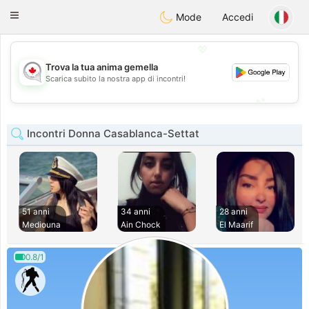
CANADIAN
chat
Toggle
Mode
Accedi
navigation
💖
Trova la tua anima gemella
💖
Scarica subito la nostra app di incontri!
💕
💕
Incontri Donna Casablanca-Settat
51 anni
34 anni
28 anni
Mediouna
Ain Chock
El Maarif
0.8/1