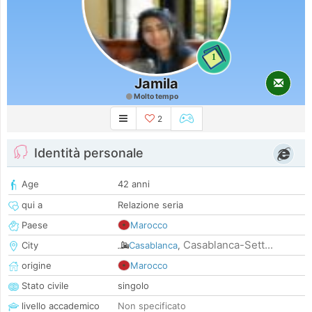
1
Jamila
Molto tempo
2
Identità personale
Age
42 anni
qui a
Relazione seria
Paese
Marocco
Casablanca-Sett...
City
Casablanca
,
origine
Marocco
Stato civile
singolo
livello accademico
Non specificato