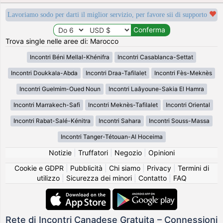
Lavoriamo sodo per darti il miglior servizio, per favore sii di supporto
Trova single nelle aree di: Marocco
Incontri Béni Mellal-Khénifra
Incontri Casablanca-Settat
Incontri Doukkala-Abda
Incontri Draa-Tafilalet
Incontri Fès-Meknès
Incontri Guelmim-Oued Noun
Incontri Laâyoune-Sakia El Hamra
Incontri Marrakech-Safi
Incontri Meknès-Tafilalet
Incontri Oriental
Incontri Rabat-Salé-Kénitra
Incontri Sahara
Incontri Souss-Massa
Incontri Tanger-Tétouan-Al Hoceima
Notizie
|
Truffatori
|
Negozio
|
Opinioni
Cookie e GDPR
|
Pubblicità
|
Chi siamo
|
Privacy
|
Termini di
utilizzo
|
Sicurezza dei minori
|
Contatto
|
FAQ
Rete di Incontri Canadese Gratuita – Connessioni