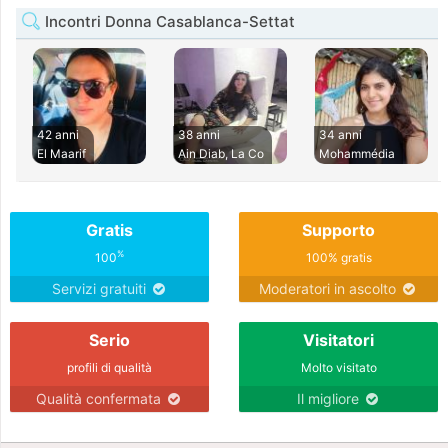
Incontri Donna Casablanca-Settat
42 anni
38 anni
34 anni
El Maarif
Ain Diab, La Co
Mohammédia
Gratis
Supporto
%
100
100% gratis
Servizi gratuiti
Moderatori in ascolto
Serio
Visitatori
profili di qualità
Molto visitato
Qualità confermata
Il migliore