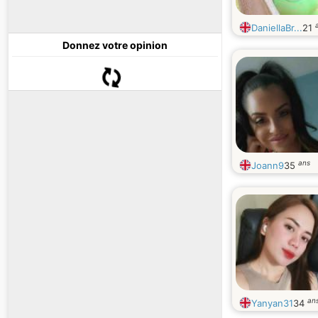
DaniellaBr...
21
Donnez votre opinion
ans
Joann9
35
an
Yanyan31
34