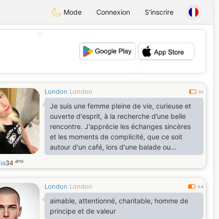
Mode
Connexion
S'inscrire
💖
💕
London
London
0.1
Je suis une femme pleine de vie, curieuse et
ouverte d'esprit, à la recherche d’une belle
rencontre. J'apprécie les échanges sincères
et les moments de complicité, que ce soit
autour d'un café, lors d'une balade ou
simplement en partageant nos passions.
ans
ia
34
Passionnée de voyages, j’aime découvrir de
nouveaux horizons, mais aussi profiter des
London
London
petits plaisirs du quotidien. Je recherche un
0.4
homme attentionné, respectueux et prêt à
aimable, attentionné, charitable, homme de
construire une relation basée sur la confiance
principe et de valeur
et la complicité.