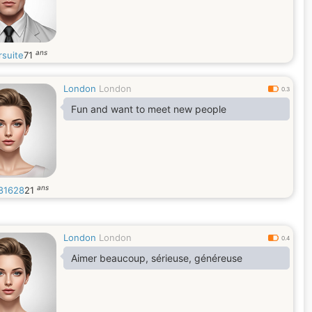
ans
rsuite
71
London
London
0.3
Fun and want to meet new people
ans
e81628
21
London
London
0.4
Aimer beaucoup, sérieuse, généreuse