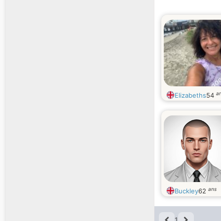
a
Elizabeths
54
ans
Buckley
62
1