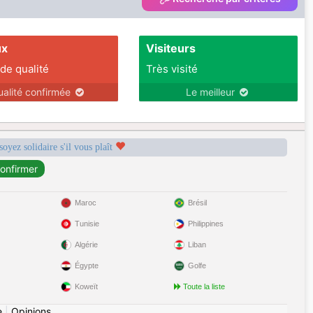
ux
Visiteurs
 de qualité
Très visité
ualité confirmée
Le meilleur
soyez solidaire s'il vous plaît
Maroc
Brésil
Tunisie
Philippines
Algérie
Liban
Égypte
Golfe
Koweït
Toute la liste
e
|
Opinions