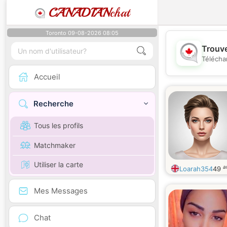
CANADIAN
chat
Toronto 09-08-2026 08:05
Trouve
Télécha
Accueil
Recherche
Tous les profils
Matchmaker
Utiliser la carte
a
Loarah354
49
Mes Messages
Chat