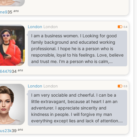
ans
nne9
35
London
London
0.4
I am a business women. I Looking for good
family background and educated working
professional. I hope he is a person who is
responsible, loyal to his feelings. Love, believe
and trust me. I'm a person who is calm,
motivate and independence. I love traveling
ans
64479
34
to explore my new world.
London
London
0.5
I am very sociable and cheerful. I can be a
little extravagant, because at heart I am an
adventurer. I appreciate sincerity and
kindness in people. I will forgive my man
everything except lies and lack of attention. I
always remain myself. So, take me as I am, or
ans
ous23k
39
watch me as I go.