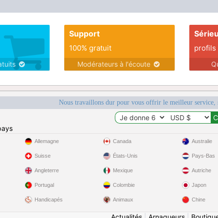
Support
Série
100% gratuit
profils
atuits
Modérateurs à l'écoute
Q
Nous travaillons dur pour vous offrir le meilleur service, 
pays
Allemagne
Canada
Australie
Suisse
États-Unis
Pays-Bas
Angleterre
Mexique
Autriche
Portugal
Colombie
Japon
Handicapés
Animaux
Chine
Actualités
|
Arnaqueurs
|
Boutiqu