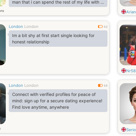
man that i can spend the rest of my life with in
good times and in bad times as well
ans
Aria
London
London
0.2
Im a bit shy at first start single looking for
honest relationship
Nr58
London
London
0.5
Connect with verified profiles for peace of
mind: sign up for a secure dating experience!
Find love anytime, anywhere
s
Seri