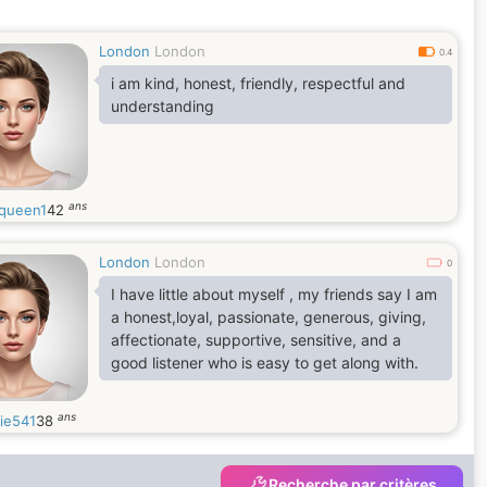
London
London
0.4
i am kind, honest, friendly, respectful and
understanding
ans
queen1
42
London
London
0
I have little about myself , my friends say I am
a honest,loyal, passionate, generous, giving,
affectionate, supportive, sensitive, and a
good listener who is easy to get along with.
ans
lie541
38
Recherche par critères