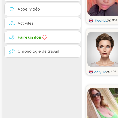
Appel vidéo
ans
Uipok66
29
Activités
Faire un don
Chronologie de travail
ans
Maryl12
29