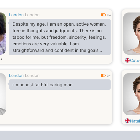
London
London
0.4
Despite my age, I am an open, active woman,
free in thoughts and judgments. There is no
taboo for me, but freedom, sincerity, feelings,
emotions are very valuable. I am
straightforward and confident in the goals
that I set myself
ns
Cute
London
London
0.4
i'm honest faithful caring man
Nata