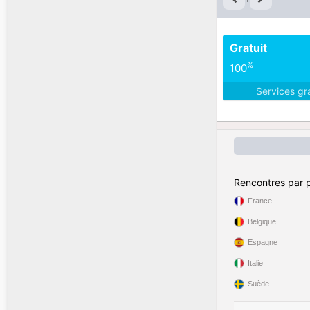
Gratuit
%
100
Services gr
Rencontres par 
France
Belgique
Espagne
Italie
Suède