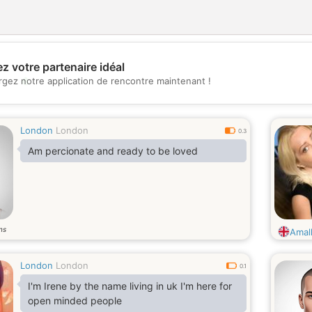
z votre partenaire idéal
💖
rgez notre application de rencontre maintenant !
💕
London
London
0.3
Am percionate and ready to be loved
ns
Amall
London
London
0.1
I'm Irene by the name living in uk I'm here for
open minded people