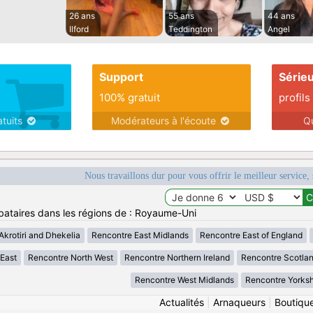
26 ans
55 ans
44 ans
Ilford
Teddington
Angel
Support
Série
100% gratuit
profils
atuits
Modérateurs à l'écoute
Q
Nous travaillons dur pour vous offrir le meilleur service, 
bataires dans les régions de : Royaume-Uni
krotiri and Dhekelia
Rencontre East Midlands
Rencontre East of England
 East
Rencontre North West
Rencontre Northern Ireland
Rencontre Scotla
Rencontre West Midlands
Rencontre Yorksh
Actualités
|
Arnaqueurs
|
Boutiqu