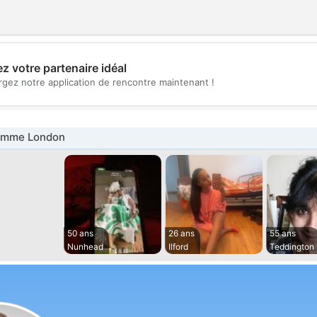
z votre partenaire idéal
💖
rgez notre application de rencontre maintenant !
💕
emme London
50 ans
26 ans
55 ans
Nunhead
Ilford
Teddington