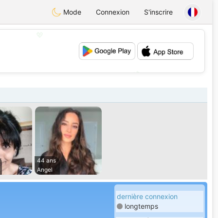
Mode
Connexion
S'inscrire
💖
💕
44 ans
Angel
dernière connexion
longtemps