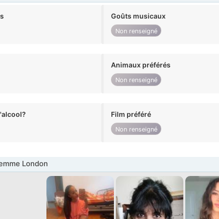
ts
Goûts musicaux
Non renseigné
Animaux préférés
Non renseigné
alcool?
Film préféré
Non renseigné
Femme London