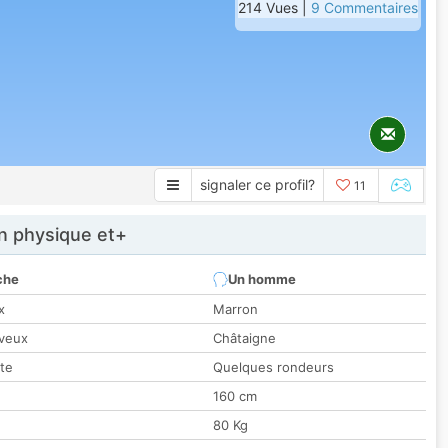
214 Vues |
9 Commentaires
signaler ce profil?
11
 physique et+
che
Un homme
x
Marron
veux
Châtaigne
tte
Quelques rondeurs
160 cm
80 Kg