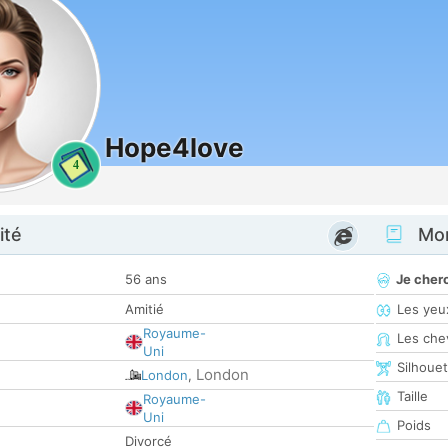
Hope4love
4
ité
Mon
56 ans
Je cher
Amitié
Les yeu
Royaume-
Les che
Uni
Silhoue
London
London
,
Taille
Royaume-
Uni
Poids
Divorcé