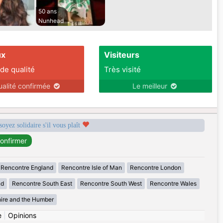
50 ans
Nunhead
ux
Visiteurs
 de qualité
Très visité
ualité confirmée
Le meilleur
soyez solidaire s'il vous plaît
Rencontre England
Rencontre Isle of Man
Rencontre London
nd
Rencontre South East
Rencontre South West
Rencontre Wales
ire and the Humber
e
|
Opinions