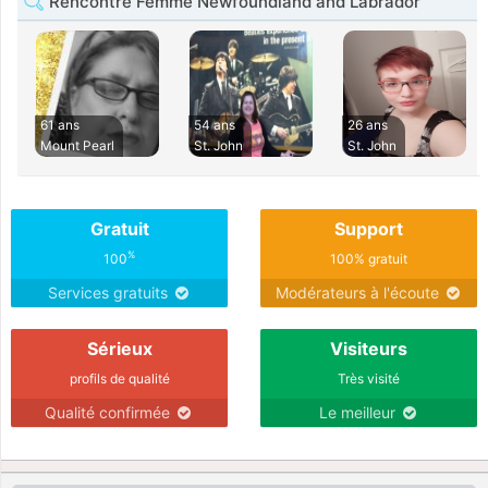
Rencontre Femme Newfoundland and Labrador
61 ans
54 ans
26 ans
Mount Pearl
St. John
St. John
Gratuit
Support
%
100
100% gratuit
Services gratuits
Modérateurs à l'écoute
Sérieux
Visiteurs
profils de qualité
Très visité
Qualité confirmée
Le meilleur