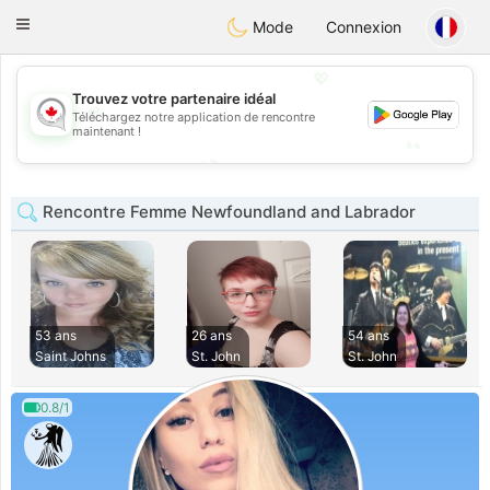
CANADIAN
chat
Toggle
Mode
Connexion
navigation
💖
Trouvez votre partenaire idéal
💖
Téléchargez notre application de rencontre
maintenant !
💕
💕
Rencontre Femme Newfoundland and Labrador
53 ans
26 ans
54 ans
Saint Johns
St. John
St. John
0.8/1