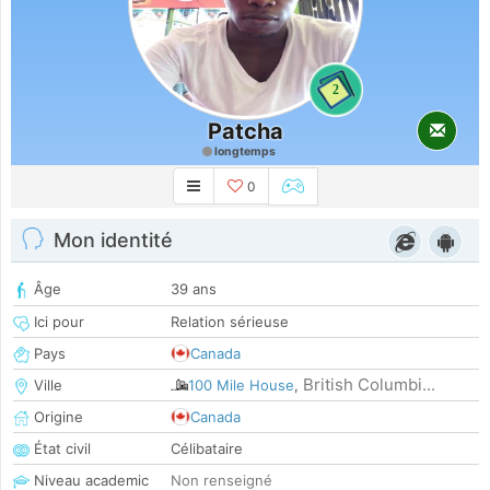
2
Patcha
longtemps
0
Mon identité
Âge
39 ans
Ici pour
Relation sérieuse
Pays
Canada
British Columbi...
Ville
100 Mile House
,
Origine
Canada
État civil
Célibataire
Niveau academic
Non renseigné