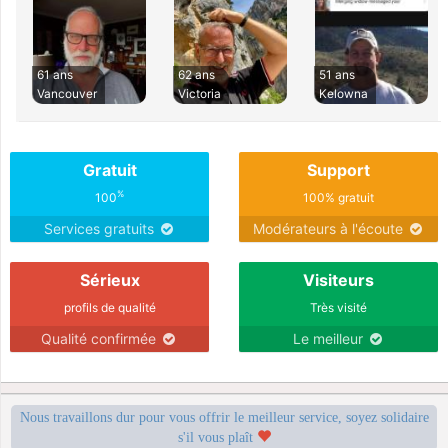
61 ans
62 ans
51 ans
Vancouver
Victoria
Kelowna
Gratuit
Support
%
100
100% gratuit
Services gratuits
Modérateurs à l'écoute
Sérieux
Visiteurs
profils de qualité
Très visité
Qualité confirmée
Le meilleur
Nous travaillons dur pour vous offrir le meilleur service, soyez solidaire
s'il vous plaît