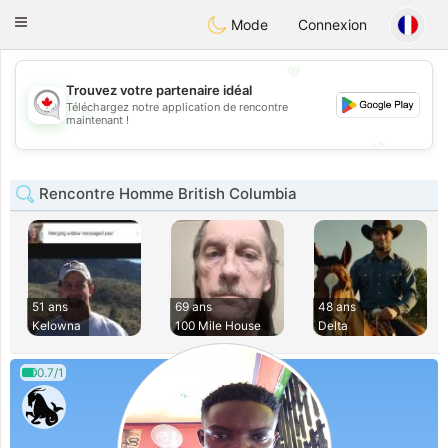
CANADIAN
chat
Toggle
Mode
Connexion
navigation
💖
Trouvez votre partenaire idéal
Téléchargez notre application de rencontre
💖
maintenant !
💕
💕
Rencontre Homme British Columbia
51 ans
69 ans
48 ans
Kelowna
100 Mile House
Delta
0.7/1