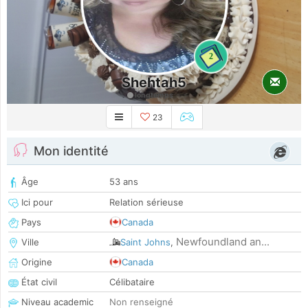
2
Shehtah5
longtemps
23
Mon identité
Âge
53 ans
Ici pour
Relation sérieuse
Pays
Canada
Newfoundland an...
Ville
Saint Johns
,
Origine
Canada
État civil
Célibataire
Niveau academic
Non renseigné