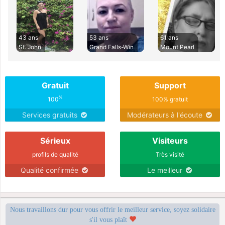
43 ans
53 ans
61 ans
St. John
Grand Falls-Win
Mount Pearl
Gratuit
Support
%
100
100% gratuit
Services gratuits
Modérateurs à l'écoute
Sérieux
Visiteurs
profils de qualité
Très visité
Qualité confirmée
Le meilleur
Nous travaillons dur pour vous offrir le meilleur service, soyez solidaire
s'il vous plaît