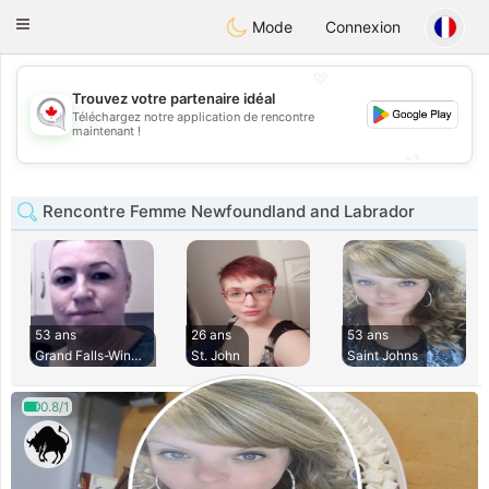
CANADIAN
chat
Toggle
Mode
Connexion
navigation
💖
Trouvez votre partenaire idéal
Téléchargez notre application de rencontre
💖
maintenant !
💕
💕
Rencontre Femme Newfoundland and Labrador
53 ans
26 ans
53 ans
Grand Falls-Windso
St. John
Saint Johns
0.8/1