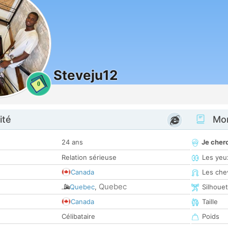
Steveju12
0
ité
Mon
24 ans
Je cher
Relation sérieuse
Les yeu
Canada
Les che
Quebec
Quebec
,
Silhoue
Canada
Taille
Célibataire
Poids