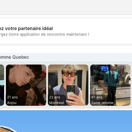
z votre partenaire idéal
💖
rgez notre application de rencontre maintenant !
💕
omme Quebec
21 ans
22 ans
41 ans
Anjou
Montreal
Saint-Jerome