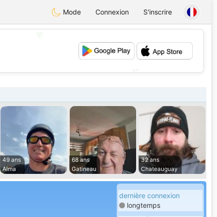
Mode
Connexion
S'inscrire
💖
💕
49 ans
68 ans
32 ans
Alma
Gatineau
Chateauguay
dernière connexion
longtemps