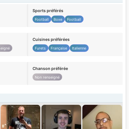
Sports préférés
Football
Boxe
Football
Cuisines préférées
seigné
Furets
Française
Italienne
Chanson préférée
Non renseigné