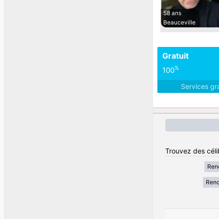
58 ans
Beauceville
Gratuit
%
100
Services gr
Trouvez des céli
Renc
Renc