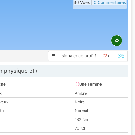
36 Vues |
0 Commentaires
signaler ce profil?
0
 physique et+
che
Une Femme
x
Ambre
veux
Noirs
tte
Normal
182 cm
70 Kg