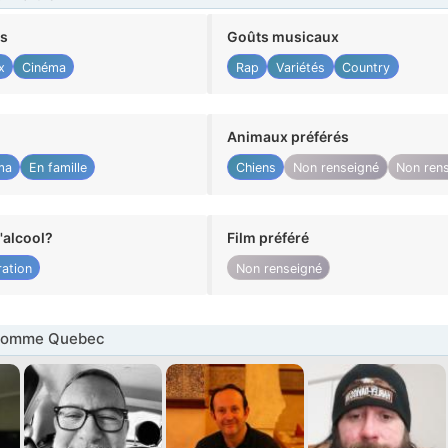
ts
Goûts musicaux
x
Cinéma
Rap
Variétés
Country
Animaux préférés
ma
En famille
Chiens
Non renseigné
Non ren
alcool?
Film préféré
ation
Non renseigné
Homme Quebec