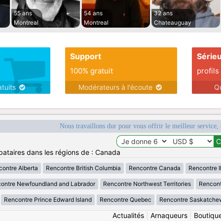
55 ans
54 ans
32 ans
Montreal
Montreal
Chateauguay
Support
Série
100% gratuit
profils
atuits
Modérateurs à l'écoute
Q
Nous travaillons dur pour vous offrir le meilleur service, 
bataires dans les régions de : Canada
ontre Alberta
Rencontre British Columbia
Rencontre Canada
Rencontre Il
ontre Newfoundland and Labrador
Rencontre Northwest Territories
Rencont
Rencontre Prince Edward Island
Rencontre Quebec
Rencontre Saskatche
Actualités
|
Arnaqueurs
|
Boutiqu