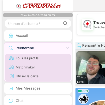
CANADIAN
chat
Toronto 09-08-2026 08:55
Trouve
Télécha
Accueil
Rencontre H
Recherche
Tous les profils
Matchmaker
Utiliser la carte
26 ans
Laval
Mes Messages
0.7/1
Chat