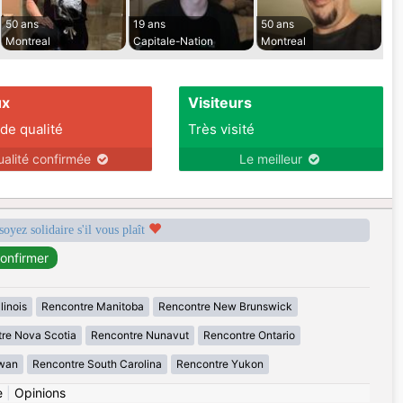
50 ans
19 ans
50 ans
Montreal
Capitale-Nation
Montreal
ux
Visiteurs
 de qualité
Très visité
ualité confirmée
Le meilleur
soyez solidaire s'il vous plaît
linois
Rencontre Manitoba
Rencontre New Brunswick
re Nova Scotia
Rencontre Nunavut
Rencontre Ontario
wan
Rencontre South Carolina
Rencontre Yukon
e
|
Opinions