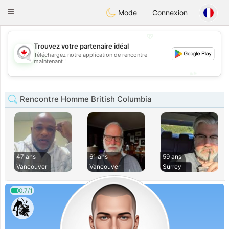
CANADIAN
chat
Toggle
Mode
Connexion
navigation
💖
Trouvez votre partenaire idéal
Téléchargez notre application de rencontre
💖
maintenant !
💕
💕
Rencontre Homme British Columbia
47 ans
61 ans
59 ans
Vancouver
Vancouver
Surrey
0.7/1