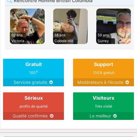
Rencontre Homme British Columbia
62 ans
18 ans
59 ans
Victoria
Cobble Hill
Surrey
Gratuit
Support
%
100
100% gratuit
Services gratuits
Modérateurs à l'écoute
Sérieux
Visiteurs
profils de qualité
Très visité
Qualité confirmée
Le meilleur