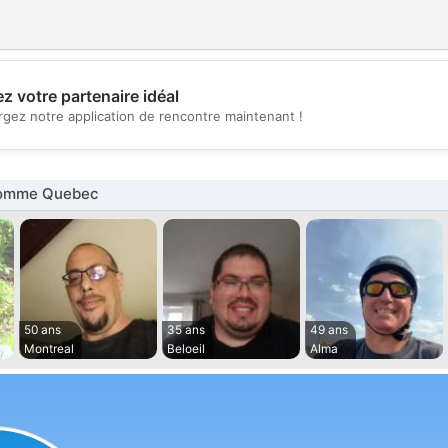
z votre partenaire idéal
💖
rgez notre application de rencontre maintenant !
💕
omme Quebec
50 ans
35 ans
49 ans
Montreal
Beloeil
Alma