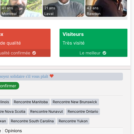
41 ans
21 ans
43 ans
Montreal
Laval
Rawdon
ux
Visiteurs
 de qualité
Très visité
ualité confirmée
Le meilleur
soyez solidaire s'il vous plaît
linois
Rencontre Manitoba
Rencontre New Brunswick
re Nova Scotia
Rencontre Nunavut
Rencontre Ontario
wan
Rencontre South Carolina
Rencontre Yukon
e
|
Opinions