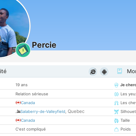
Percie
1
ité
Mon
19 ans
Je cher
Relation sérieuse
Les yeu
Canada
Les che
Quebec
Salaberry-de-Valleyfield
,
Silhoue
Canada
Taille
C'est compliqué
Poids