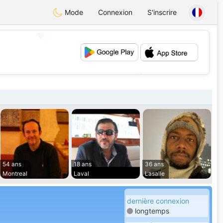
Mode
Connexion
S'inscrire
💖
💕
54 ans
18 ans
36 ans
Montreal
Laval
Lasalle
dernière connexion
longtemps