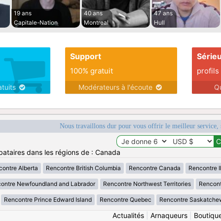
19 ans
40 ans
47 ans
Capitale-Nation
Montreal
Hull
Support
Série
100% gratuit
profils
atuits
Modérateurs à l'écoute
Q
Nous travaillons dur pour vous offrir le meilleur service, 
bataires dans les régions de : Canada
ontre Alberta
Rencontre British Columbia
Rencontre Canada
Rencontre Il
ontre Newfoundland and Labrador
Rencontre Northwest Territories
Rencont
Rencontre Prince Edward Island
Rencontre Quebec
Rencontre Saskatche
Actualités
|
Arnaqueurs
|
Boutiqu