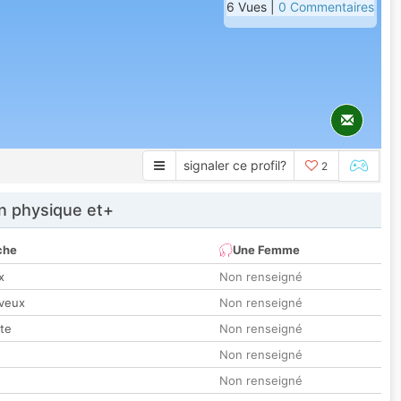
6 Vues |
0 Commentaires
signaler ce profil?
2
 physique et+
che
Une Femme
x
Non renseigné
veux
Non renseigné
tte
Non renseigné
Non renseigné
Non renseigné