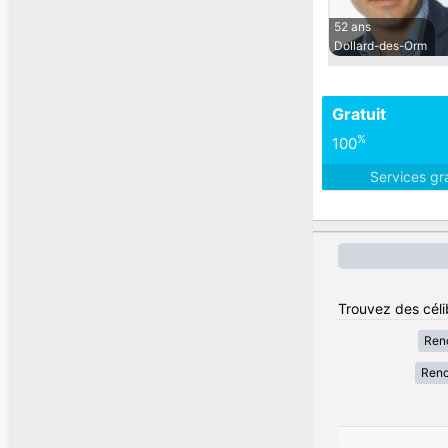
52 ans
Dollard-des-Orm
Gratuit
%
100
Services gr
Trouvez des céli
Renc
Renc