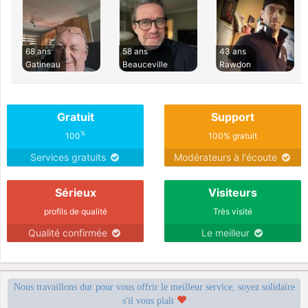
68 ans
58 ans
43 ans
Gatineau
Beauceville
Rawdon
Gratuit
Support
%
100
100% gratuit
Services gratuits
Modérateurs à l'écoute
Sérieux
Visiteurs
profils de qualité
Très visité
Qualité confirmée
Le meilleur
Nous travaillons dur pour vous offrir le meilleur service, soyez solidaire
s'il vous plaît