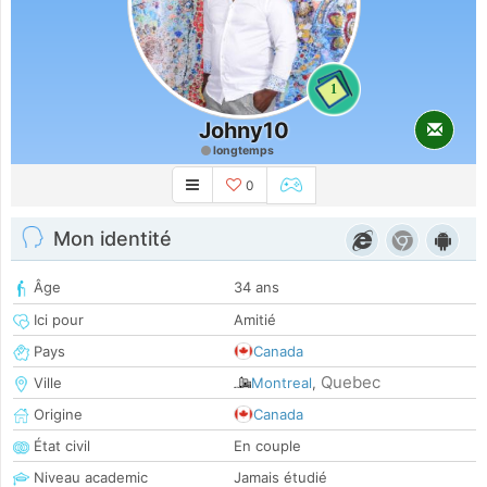
1
Johny10
longtemps
0
Mon identité
Âge
34 ans
Ici pour
Amitié
Pays
Canada
Quebec
Ville
Montreal
,
Origine
Canada
État civil
En couple
Niveau academic
Jamais étudié