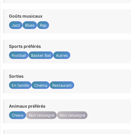
Goûts musicaux
Jazz
Blues
Rap
Sports préférés
Football
Basket Ball
Autres
Sorties
En famille
Cinéma
Restaurant
Animaux préférés
Chiens
Non renseigné
Non renseigné