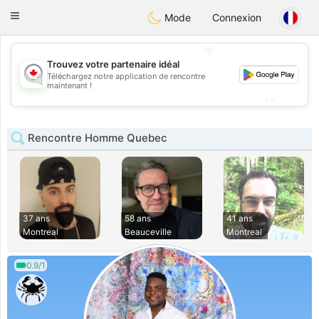
CANADIAN
chat
Toggle
Mode
Connexion
navigation
💖
Trouvez votre partenaire idéal
💖
Téléchargez notre application de rencontre
maintenant !
💕
💕
Rencontre Homme Quebec
37 ans
58 ans
41 ans
Montreal
Beauceville
Montreal
0.9/1