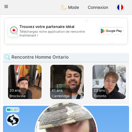
CANADIAN
chat
Toggle
Mode
Connexion
navigation
💖
Trouvez votre partenaire idéal
Téléchargez notre application de rencontre
💖
maintenant !
💕
💕
Rencontre Homme Ontario
30 ans
41 ans
23 ans
Brockville
Cambridge
Toronto
0.9/1