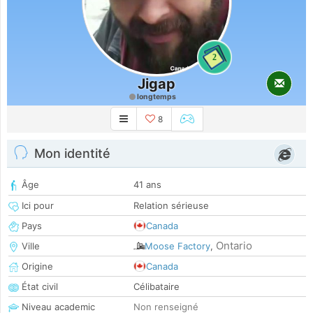
2
Jigap
longtemps
8
Mon identité
Âge
41 ans
Ici pour
Relation sérieuse
Pays
Canada
Ontario
Ville
Moose Factory
,
Origine
Canada
État civil
Célibataire
Niveau academic
Non renseigné