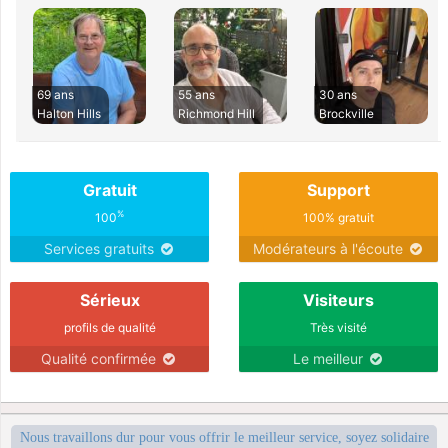
69 ans
55 ans
30 ans
Halton Hills
Richmond Hill
Brockville
Gratuit
Support
%
100
100% gratuit
Services gratuits
Modérateurs à l'écoute
Sérieux
Visiteurs
profils de qualité
Très visité
Qualité confirmée
Le meilleur
Nous travaillons dur pour vous offrir le meilleur service, soyez solidaire