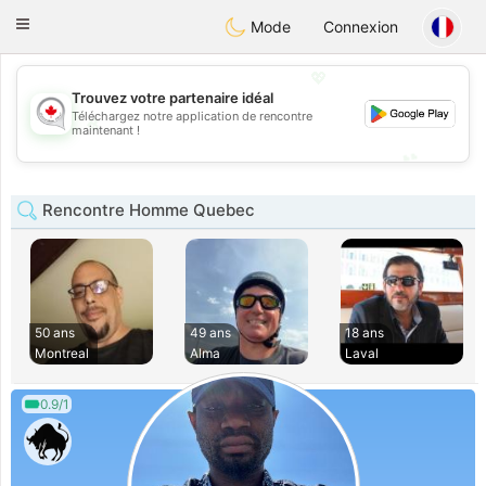
CANADIAN
chat
Toggle
Mode
Connexion
navigation
💖
Trouvez votre partenaire idéal
Téléchargez notre application de rencontre
💖
maintenant !
💕
💕
Rencontre Homme Quebec
50 ans
49 ans
18 ans
Montreal
Alma
Laval
0.9/1