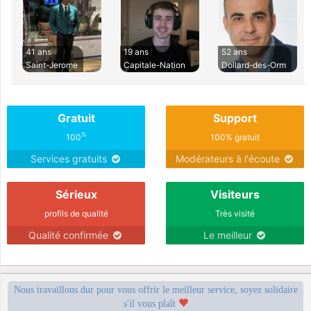
41 ans
19 ans
52 ans
Saint-Jerome
Capitale-Nation
Dollard-des-Orm
Gratuit
Support
%
100
100% gratuit
Services gratuits
Modérateurs à l'écoute
Sérieux
Visiteurs
profils de qualité
Très visité
Qualité confirmée
Le meilleur
Nous travaillons dur pour vous offrir le meilleur service, soyez solidaire
s'il vous plaît