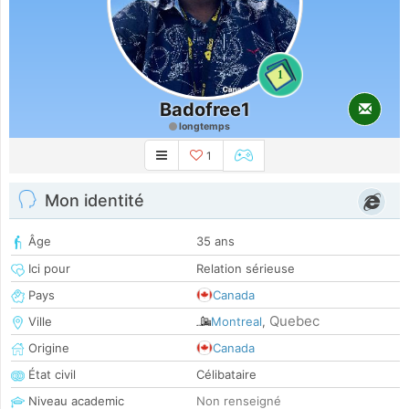
1
Badofree1
longtemps
1
Mon identité
Âge
35 ans
Ici pour
Relation sérieuse
Pays
Canada
Quebec
Ville
Montreal
,
Origine
Canada
État civil
Célibataire
Niveau academic
Non renseigné