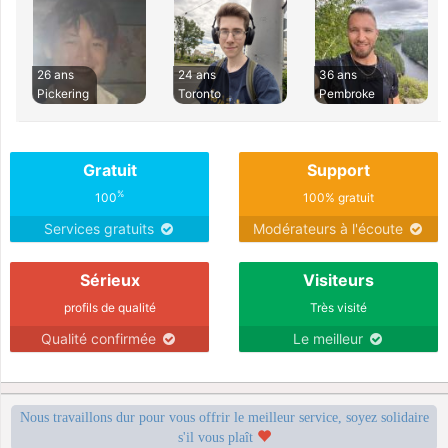
26 ans
24 ans
36 ans
Pickering
Toronto
Pembroke
Gratuit
Support
%
100
100% gratuit
Services gratuits
Modérateurs à l'écoute
Sérieux
Visiteurs
profils de qualité
Très visité
Qualité confirmée
Le meilleur
Nous travaillons dur pour vous offrir le meilleur service, soyez solidaire
s'il vous plaît