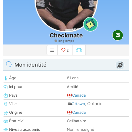
1
Checkmate
longtemps
2
Mon identité
Âge
61 ans
Ici pour
Amitié
Pays
Canada
Ontario
Ville
Ottawa
,
Origine
Canada
État civil
Célibataire
Niveau academic
Non renseigné