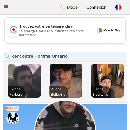
CANADIAN
chat
Toggle
Mode
Connexion
navigation
💖
Trouvez votre partenaire idéal
Téléchargez notre application de rencontre
💖
maintenant !
💕
💕
Rencontre Homme Ontario
32 ans
21 ans
30 ans
Foxboro
Belleville
Brockville
0.6/1