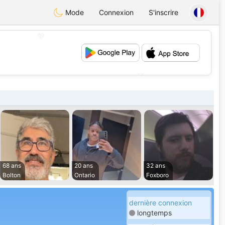
Mode
Connexion
S'inscrire
💖
💕
68 ans
20 ans
32 ans
Bolton
Ontario
Foxboro
dernière connexion
longtemps