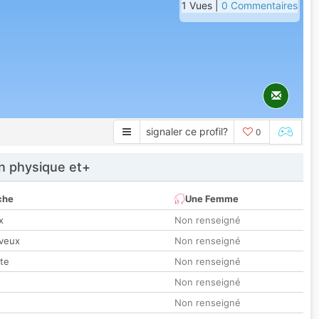
1 Vues |
0 Commentaires
signaler ce profil?
0
 physique et+
che
Une Femme
x
Non renseigné
veux
Non renseigné
tte
Non renseigné
Non renseigné
Non renseigné