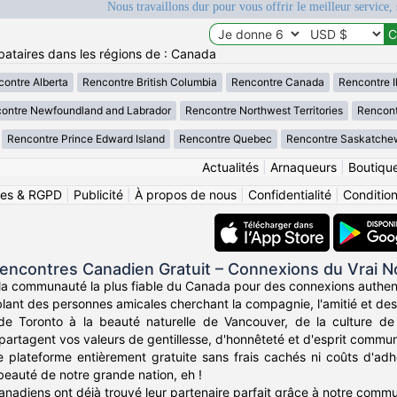
Nous travaillons dur pour vous offrir le meilleur service, 
bataires dans les régions de : Canada
ontre Alberta
Rencontre British Columbia
Rencontre Canada
Rencontre Il
ontre Newfoundland and Labrador
Rencontre Northwest Territories
Rencont
Rencontre Prince Edward Island
Rencontre Quebec
Rencontre Saskatche
Actualités
|
Arnaqueurs
|
Boutiqu
ies & RGPD
|
Publicité
|
À propos de nous
|
Confidentialité
|
Conditions
encontres Canadien Gratuit – Connexions du Vrai N
a communauté la plus fiable du Canada pour des connexions authent
lant des personnes amicales cherchant la compagnie, l'amitié et des r
 de Toronto à la beauté naturelle de Vancouver, de la culture d
partagent vos valeurs de gentillesse, d'honnêteté et d'esprit commun
re plateforme entièrement gratuite sans frais cachés ni coûts d'a
eauté de notre grande nation, eh !
Canadiens ont déjà trouvé leur partenaire parfait grâce à notre commu