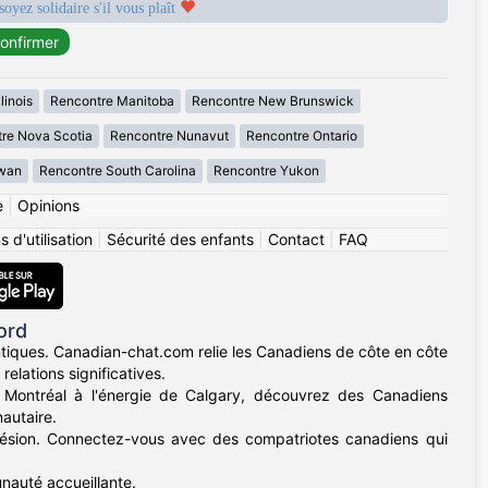
soyez solidaire s'il vous plaît
linois
Rencontre Manitoba
Rencontre New Brunswick
re Nova Scotia
Rencontre Nunavut
Rencontre Ontario
wan
Rencontre South Carolina
Rencontre Yukon
e
|
Opinions
 d'utilisation
|
Sécurité des enfants
|
Contact
|
FAQ
ord
iques. Canadian-chat.com relie les Canadiens de côte en côte
elations significatives.
e Montréal à l'énergie de Calgary, découvrez des Canadiens
autaire.
dhésion. Connectez-vous avec des compatriotes canadiens qui
nauté accueillante.