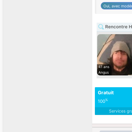
Oui, avec modér
Rencontre H
41 ans
Angus
Gratuit
%
100
Services gr