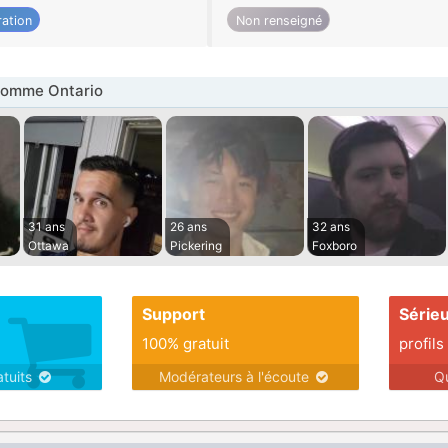
ation
Non renseigné
omme Ontario
31 ans
26 ans
32 ans
Ottawa
Pickering
Foxboro
Support
Série
100% gratuit
profils
atuits
Modérateurs à l'écoute
Q