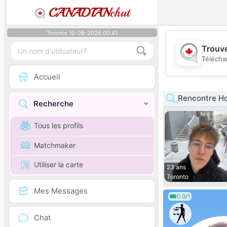
CANADIAN
chat
Toronto 10-08-2026 00:41
Trouve
Télécha
Accueil
Rencontre H
Recherche
Tous les profils
Matchmaker
Utiliser la carte
23 ans
Toronto
Mes Messages
0.9/1
Chat