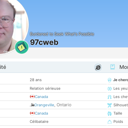
Burdened to Seek What's Possible
97cweb
1
ité
Mon
28 ans
Je cher
Relation sérieuse
Les yeu
Canada
Les che
Ontario
Orangeville
,
Silhoue
Canada
Taille
Célibataire
Poids