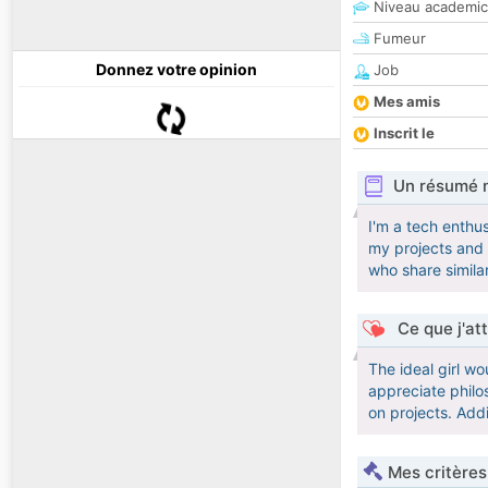
Niveau academic
Fumeur
Donnez votre opinion
Job
Mes amis
Inscrit le
Un résumé 
I'm a tech enthu
my projects and 
who share simila
Ce que j'at
The ideal girl w
appreciate philo
on projects. Add
Mes critères