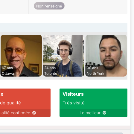
Non renseigné
67 ans
24 ans
30 ans
Ottawa
Toronto
North York
ux
Visiteurs
 de qualité
Très visité
ualité confirmée
Le meilleur