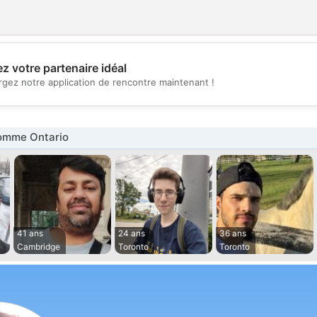
z votre partenaire idéal
💖
rgez notre application de rencontre maintenant !
💕
omme Ontario
41 ans
24 ans
36 ans
Cambridge
Toronto
Toronto