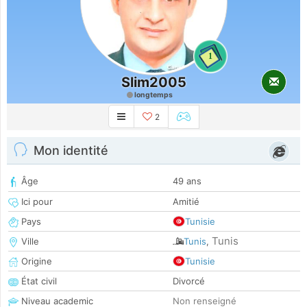
1
Slim2005
longtemps
2
Mon identité
Âge
49 ans
Ici pour
Amitié
Pays
Tunisie
Tunis
Ville
Tunis
,
Origine
Tunisie
État civil
Divorcé
Niveau academic
Non renseigné