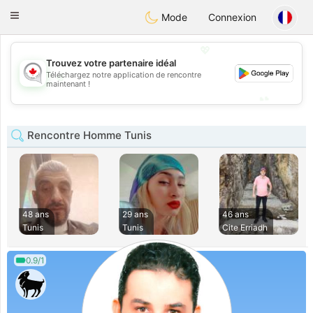
CANADIAN
chat
Toggle
Mode
Connexion
navigation
💖
Trouvez votre partenaire idéal
💖
Téléchargez notre application de rencontre
maintenant !
💕
💕
Rencontre Homme Tunis
48 ans
29 ans
46 ans
Tunis
Tunis
Cite Erriadh
0.9/1