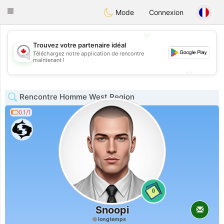
CANADIAN
chat
Toggle
Mode
Connexion
navigation
💖
Trouvez votre partenaire idéal
Téléchargez notre application de rencontre
💖
maintenant !
💕
💕
Rencontre Homme West Region
0.1/1
0
Snoopi
longtemps