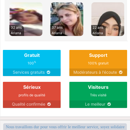
32 ans
37 ans
22 ans
Ariana
Ariana
Ariana
Gratuit
Support
%
100
100% gratuit
Services gratuits
Modérateurs à l'écoute
Sérieux
Visiteurs
profils de qualité
Très visité
Qualité confirmée
Le meilleur
Nous travaillons dur pour vous offrir le meilleur service, soyez solidaire