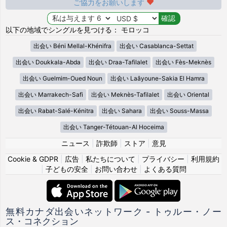
ご協力をお願いします
以下の地域でシングルを見つける： モロッコ
出会い Béni Mellal-Khénifra
出会い Casablanca-Settat
出会い Doukkala-Abda
出会い Draa-Tafilalet
出会い Fès-Meknès
出会い Guelmim-Oued Noun
出会い Laâyoune-Sakia El Hamra
出会い Marrakech-Safi
出会い Meknès-Tafilalet
出会い Oriental
出会い Rabat-Salé-Kénitra
出会い Sahara
出会い Souss-Massa
出会い Tanger-Tétouan-Al Hoceima
ニュース
|
詐欺師
|
ストア
|
意見
Cookie & GDPR
|
広告
|
私たちについて
|
プライバシー
|
利用規約
|
子どもの安全
|
お問い合わせ
|
よくある質問
無料カナダ出会いネットワーク - トゥルー・ノー
ス・コネクション