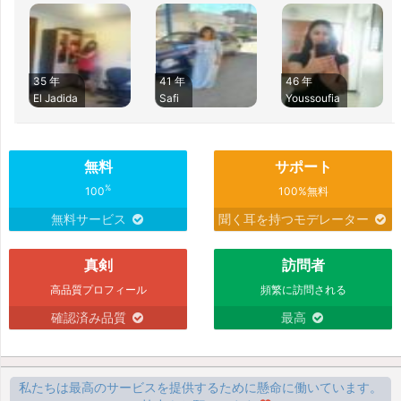
35 年
41 年
46 年
El Jadida
Safi
Youssoufia
無料
サポート
%
100
100%無料
無料サービス
聞く耳を持つモデレーター
真剣
訪問者
高品質プロフィール
頻繁に訪問される
確認済み品質
最高
私たちは最高のサービスを提供するために懸命に働いています。