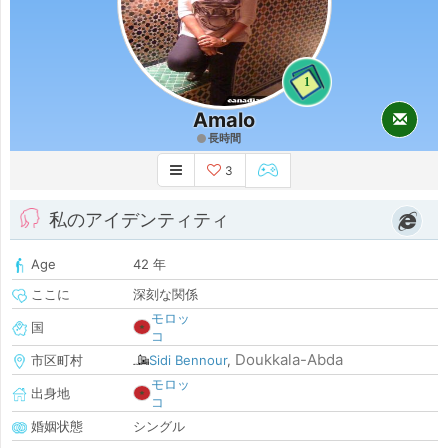
1
Amalo
長時間
3
私のアイデンティティ
Age
42 年
ここに
深刻な関係
モロッ
国
コ
Doukkala-Abda
市区町村
Sidi Bennour
,
モロッ
出身地
コ
婚姻状態
シングル