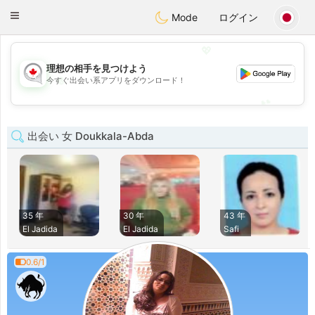
CANADIAN
chat
Toggle
Mode
ログイン
navigation
💖
理想の相手を見つけよう
💖
今すぐ出会い系アプリをダウンロード！
💕
💕
出会い 女 Doukkala-Abda
35 年
30 年
43 年
El Jadida
El Jadida
Safi
0.6/1