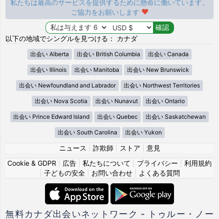
私たちは最高のサービスを提供するために懸命に働いています。
ご協力をお願いします
以下の地域でシングルを見つける： カナダ
出会い Alberta
出会い British Columbia
出会い Canada
出会い Illinois
出会い Manitoba
出会い New Brunswick
出会い Newfoundland and Labrador
出会い Northwest Territories
出会い Nova Scotia
出会い Nunavut
出会い Ontario
出会い Prince Edward Island
出会い Quebec
出会い Saskatchewan
出会い South Carolina
出会い Yukon
ニュース
|
詐欺師
|
ストア
|
意見
Cookie & GDPR
|
広告
|
私たちについて
|
プライバシー
|
利用規約
|
子どもの安全
|
お問い合わせ
|
よくある質問
無料カナダ出会いネットワーク - トゥルー・ノー