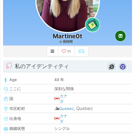
0
Martine0t
長時間
11
私のアイデンティティ
Age
44 年
ここに
深刻な関係
カナ
国
ダ
Quebec
市区町村
Quebec
,
カナ
出身地
ダ
婚姻状態
シングル