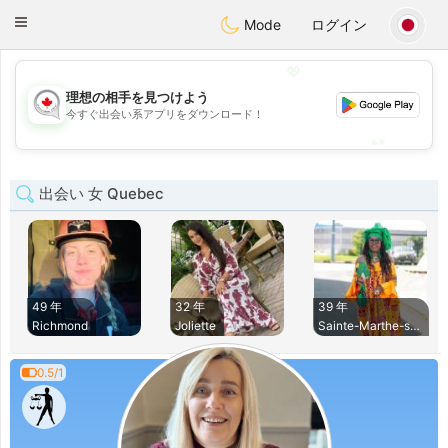
CANADIAN
chat
Toggle
Mode
ログイン
navigation
💖
理想の相手を見つけよう
💖
今すぐ出会い系アプリをダウンロード！
💕
💕
出会い 女 Quebec
49 年
32 年
39 年
Richmond
Joliette
Sainte-Marthe-sur-
0.5/1