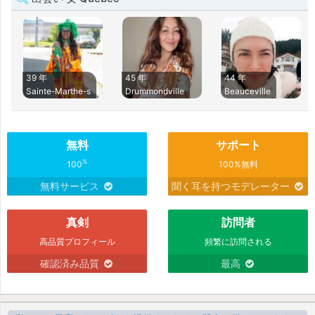
39 年
45 年
44 年
Sainte-Marthe-s
Drummondville
Beauceville
無料
サポート
%
100
100%無料
無料サービス
聞く耳を持つモデレーター
真剣
訪問者
高品質プロフィール
頻繁に訪問される
確認済み品質
最高