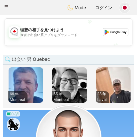
CANADIAN
chat
Toggle
Mode
ログイン
navigation
💖
理想の相手を見つけよう
💖
今すぐ出会い系アプリをダウンロード！
💕
💕
出会い 男 Quebec
69 年
55 年
28 年
Montreal
Montreal
Laval
0.8/1