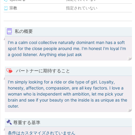
宗教
指定されていない
私の概要
I'm a calm cool collective naturally dominant man has a soft
spot for the close people around me. I'm honest I'm loyal I'm
a good listener. Anything else just ask
パートナーに期待すること
I'm simply looking for a ride or die type of girl. Loyalty,
honesty, affection, compassion, are all key factors. I love a
woman who is independent with ambition, let me pick your
brain and see if your beauty on the inside is as unique as the
outer.
尊重する基準
条件はカスタマイズされていません