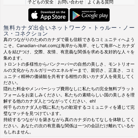
|
子どもの安全
|
お問い合わせ
|
よくある質問
無料カナダ出会いネットワーク - トゥルー・ノー
ス・コネクション
真のつながりのためのカナダで最も信頼できるコミュニティへよう
こそ。Canadian-chat.comは海岸から海岸、そして海岸へとカナダ
人を結びつけ、交際、友情、有意義な関係を求める友好的な人々を
集めます。
トロントの多様性からバンクーバーの自然の美しさ、モントリオー
ルの文化からカルガリーのエネルギーまで、親切さ、正直さ、コミ
ュニティ精神の価値観を共有する相性の良いカナダ人を発見してく
ださい。
隠れた料金やメンバーシップ費用なしに私たちの完全無料プラット
フォームをお楽しみください。私たちの素晴らしい国の美しさを理
解する他のカナダ人とつながってください、eh!
何千ものカナダ人が既に私たちの歓迎するコミュニティを通じて完
璧なマッチを見つけています。
持続するつながりを築きながら真のカナダのもてなしを体験してく
ださい。あなたの次の有意義な関係は一つの会話だけ離れているか
もしれません。