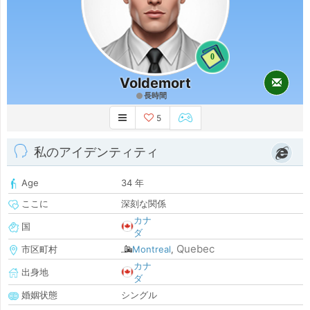
0
Voldemort
長時間
5
私のアイデンティティ
Age
34 年
ここに
深刻な関係
カナ
国
ダ
Quebec
市区町村
Montreal
,
カナ
出身地
ダ
婚姻状態
シングル