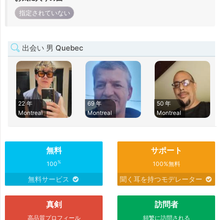
指定されていない
出会い 男 Quebec
22 年
69 年
50 年
Montreal
Montreal
Montreal
無料
サポート
%
100
100%無料
無料サービス
聞く耳を持つモデレーター
真剣
訪問者
高品質プロフィール
頻繁に訪問される