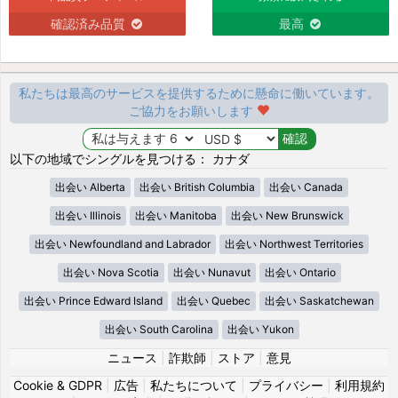
確認済み品質
最高
私たちは最高のサービスを提供するために懸命に働いています。
ご協力をお願いします
以下の地域でシングルを見つける： カナダ
出会い Alberta
出会い British Columbia
出会い Canada
出会い Illinois
出会い Manitoba
出会い New Brunswick
出会い Newfoundland and Labrador
出会い Northwest Territories
出会い Nova Scotia
出会い Nunavut
出会い Ontario
出会い Prince Edward Island
出会い Quebec
出会い Saskatchewan
出会い South Carolina
出会い Yukon
ニュース
|
詐欺師
|
ストア
|
意見
Cookie & GDPR
|
広告
|
私たちについて
|
プライバシー
|
利用規約