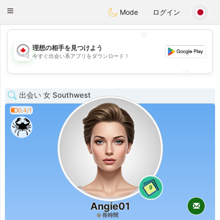
CANADIAN
chat
Toggle
Mode
ログイン
navigation
💖
理想の相手を見つけよう
💖
今すぐ出会い系アプリをダウンロード！
💕
💕
出会い 女 Southwest
0.4/1
0
Angie01
長時間