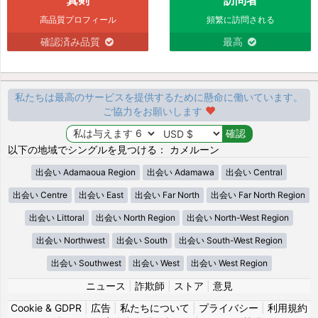
高品質プロフィール
頻繁に訪問される
確認済み品質
最高
私たちは最高のサービスを提供するために懸命に働いています。
ご協力をお願いします
以下の地域でシングルを見つける： カメルーン
出会い Adamaoua Region
出会い Adamawa
出会い Central
出会い Centre
出会い East
出会い Far North
出会い Far North Region
出会い Littoral
出会い North Region
出会い North-West Region
出会い Northwest
出会い South
出会い South-West Region
出会い Southwest
出会い West
出会い West Region
ニュース
|
詐欺師
|
ストア
|
意見
Cookie & GDPR
|
広告
|
私たちについて
|
プライバシー
|
利用規約