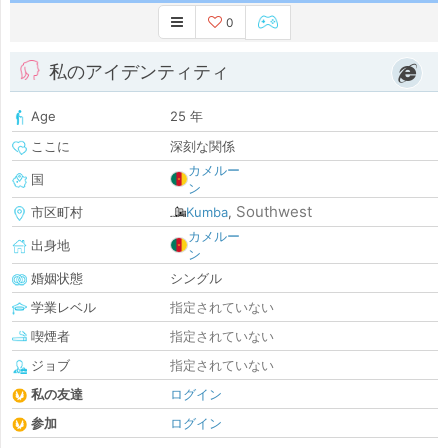
0
私のアイデンティティ
Age
25 年
ここに
深刻な関係
カメルー
国
ン
Southwest
市区町村
Kumba
,
カメルー
出身地
ン
婚姻状態
シングル
学業レベル
指定されていない
喫煙者
指定されていない
ジョブ
指定されていない
私の友達
ログイン
参加
ログイン