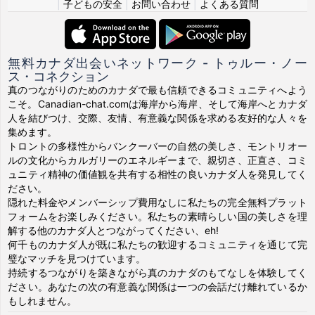
|
子どもの安全
|
お問い合わせ
|
よくある質問
無料カナダ出会いネットワーク - トゥルー・ノー
ス・コネクション
真のつながりのためのカナダで最も信頼できるコミュニティへよう
こそ。Canadian-chat.comは海岸から海岸、そして海岸へとカナダ
人を結びつけ、交際、友情、有意義な関係を求める友好的な人々を
集めます。
トロントの多様性からバンクーバーの自然の美しさ、モントリオー
ルの文化からカルガリーのエネルギーまで、親切さ、正直さ、コミ
ュニティ精神の価値観を共有する相性の良いカナダ人を発見してく
ださい。
隠れた料金やメンバーシップ費用なしに私たちの完全無料プラット
フォームをお楽しみください。私たちの素晴らしい国の美しさを理
解する他のカナダ人とつながってください、eh!
何千ものカナダ人が既に私たちの歓迎するコミュニティを通じて完
璧なマッチを見つけています。
持続するつながりを築きながら真のカナダのもてなしを体験してく
ださい。あなたの次の有意義な関係は一つの会話だけ離れているか
もしれません。