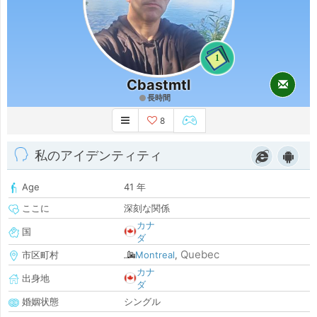
1
Cbastmtl
長時間
8
私のアイデンティティ
Age
41 年
ここに
深刻な関係
カナ
国
ダ
Quebec
市区町村
Montreal
,
カナ
出身地
ダ
婚姻状態
シングル