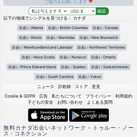
ご協力をお願いします
以下の地域でシングルを見つける： カナダ
出会い Alberta
出会い British Columbia
出会い Canada
出会い Illinois
出会い Manitoba
出会い New Brunswick
出会い Newfoundland and Labrador
出会い Northwest Territories
出会い Nova Scotia
出会い Nunavut
出会い Ontario
出会い Prince Edward Island
出会い Quebec
出会い Saskatchewan
出会い South Carolina
出会い Yukon
ニュース
|
詐欺師
|
ストア
|
意見
Cookie & GDPR
|
広告
|
私たちについて
|
プライバシー
|
利用規約
|
子どもの安全
|
お問い合わせ
|
よくある質問
無料カナダ出会いネットワーク - トゥルー・ノー
ス・コネクション