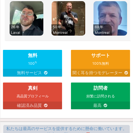
26 年
50 年
69 年
Laval
Montreal
Montreal
無料
サポート
%
100
100%無料
無料サービス
聞く耳を持つモデレーター
真剣
訪問者
高品質プロフィール
頻繁に訪問される
確認済み品質
最高
私たちは最高のサービスを提供するために懸命に働いています。