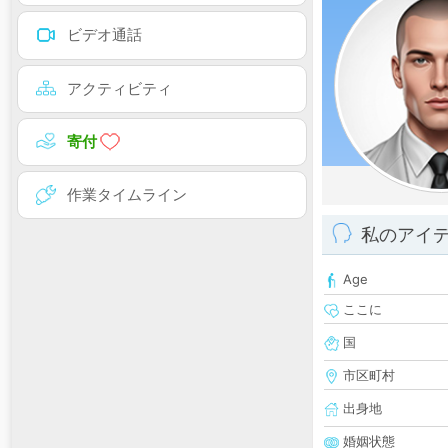
ビデオ通話
アクティビティ
寄付
作業タイムライン
私のアイ
Age
ここに
国
市区町村
出身地
婚姻状態