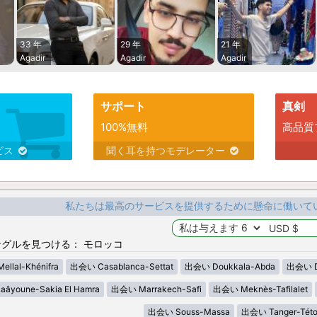
33 年
29 年
21 年
Agadir
Agadir
Agadir
サポート
真剣
100%無料
高品質
ビス
聞く耳を持つモデレーター
私たちは最高のサービスを提供するために懸命に働いて
グルを見つける： モロッコ
llal-Khénifra
出会い Casablanca-Settat
出会い Doukkala-Abda
出会い Dr
âyoune-Sakia El Hamra
出会い Marrakech-Safi
出会い Meknès-Tafilalet
出会い Souss-Massa
出会い Tanger-Této