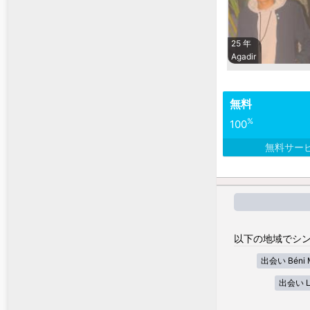
25 年
Agadir
無料
%
100
無料サー
以下の地域でシン
出会い Béni Me
出会い La