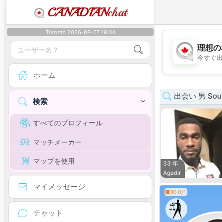
CANADIAN
chat
Toronto 2026-08-07 19:04
理想の
今すぐ
ホーム
出会い 男 Sous
検索
すべてのプロフィール
マッチメーカー
マップを使用
33 年
Agadir
マイメッセージ
0.6/1
チャット