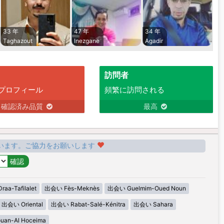
33 年
47 年
34 年
Taghazout
Inezgane
Agadir
訪問者
プロフィール
頻繁に訪問される
確認済み品質
最高
います。ご協力をお願いします
aa-Tafilalet
出会い Fès-Meknès
出会い Guelmim-Oued Noun
出会い Oriental
出会い Rabat-Salé-Kénitra
出会い Sahara
uan-Al Hoceima