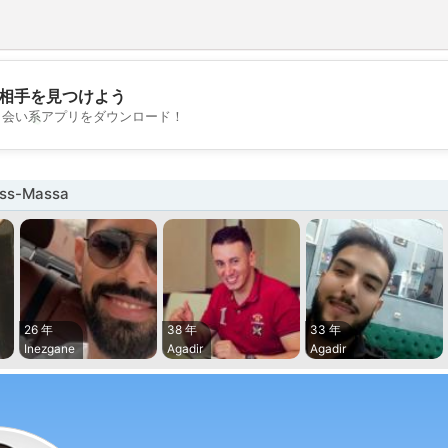
相手を見つけよう
💖
出会い系アプリをダウンロード！
💕
s-Massa
26 年
38 年
33 年
Inezgane
Agadir
Agadir