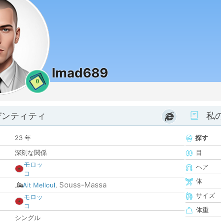
Imad689
0
デンティティ
私
23 年
探す
深刻な関係
目
モロッ
ヘア
コ
体
Souss-Massa
Ait Melloul
,
サイズ
モロッ
コ
体重
シングル