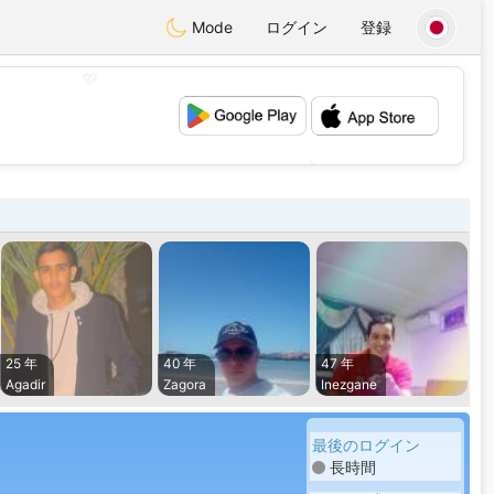
Mode
ログイン
登録
💖
💕
25 年
40 年
47 年
Agadir
Zagora
Inezgane
最後のログイン
長時間