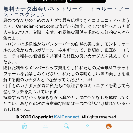
無料カナダ出会いネットワーク - トゥルー・ノー
ス・コネクション
真のつながりのためのカナダで最も信頼できるコミュニティへよう
こそ。Canadian-chat.comは海岸から海岸、そして海岸へとカナダ
人を結びつけ、交際、友情、有意義な関係を求める友好的な人々を
集めます。
トロントの多様性からバンクーバーの自然の美しさ、モントリオー
ルの文化からカルガリーのエネルギーまで、親切さ、正直さ、コミ
ュニティ精神の価値観を共有する相性の良いカナダ人を発見してく
ださい。
隠れた料金やメンバーシップ費用なしに私たちの完全無料プラット
フォームをお楽しみください。私たちの素晴らしい国の美しさを理
解する他のカナダ人とつながってください、eh!
何千ものカナダ人が既に私たちの歓迎するコミュニティを通じて完
璧なマッチを見つけています。
持続するつながりを築きながら真のカナダのもてなしを体験してく
ださい。あなたの次の有意義な関係は一つの会話だけ離れているか
もしれません。
© 2026 Copyright
ISN Connect
.
All rights reserved.