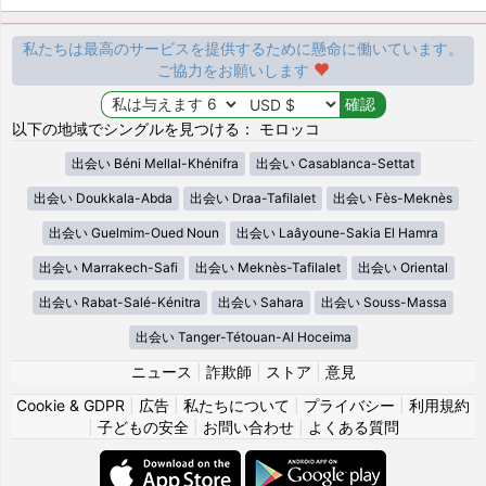
私たちは最高のサービスを提供するために懸命に働いています。
ご協力をお願いします
以下の地域でシングルを見つける： モロッコ
出会い Béni Mellal-Khénifra
出会い Casablanca-Settat
出会い Doukkala-Abda
出会い Draa-Tafilalet
出会い Fès-Meknès
出会い Guelmim-Oued Noun
出会い Laâyoune-Sakia El Hamra
出会い Marrakech-Safi
出会い Meknès-Tafilalet
出会い Oriental
出会い Rabat-Salé-Kénitra
出会い Sahara
出会い Souss-Massa
出会い Tanger-Tétouan-Al Hoceima
ニュース
|
詐欺師
|
ストア
|
意見
Cookie & GDPR
|
広告
|
私たちについて
|
プライバシー
|
利用規約
|
子どもの安全
|
お問い合わせ
|
よくある質問