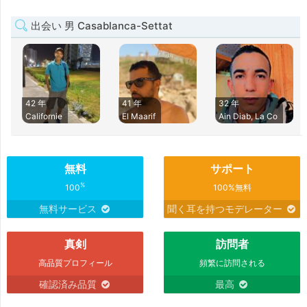
出会い 男 Casablanca-Settat
42 年
41 年
32 年
Californie
El Maarif
Ain Diab, La Co
無料
サポート
%
100
100%無料
無料サービス
聞く耳を持つモデレーター
真剣
訪問者
高品質プロフィール
頻繁に訪問される
確認済み品質
最高