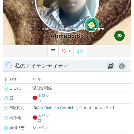
4
Qui veut aller loin ménage sa monture ❤❤❤
Ahmedci85
長時間
0
私のアイデンティティ
Age
41 年
ここに
深刻な関係
モロッ
国
コ
Casablanca-Sett...
市区町村
Ain Diab, La Corniche
,
モロッ
出身地
コ
婚姻状態
シングル