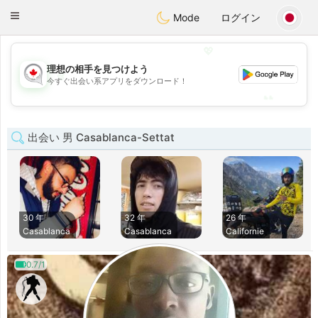
CANADIAN
chat
Toggle
Mode
ログイン
navigation
💖
理想の相手を見つけよう
💖
今すぐ出会い系アプリをダウンロード！
💕
💕
出会い 男 Casablanca-Settat
30 年
32 年
26 年
Casablanca
Casablanca
Californie
0.7/1