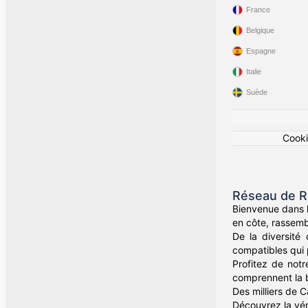
France
Belgique
Espagne
Italie
Suède
Cook
Réseau de R
Bienvenue dans l
en côte, rassemb
De la diversité
compatibles qui 
Profitez de not
comprennent la b
Des milliers de 
Découvrez la véri