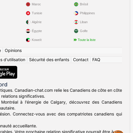
Maroc
Brésil
Tunisie
Philippines
Algérie
Liban
Égypte
Golfe
Koweït
Toute la liste
e
|
Opinions
 d'utilisation
|
Sécurité des enfants
|
Contact
|
FAQ
ord
iques. Canadian-chat.com relie les Canadiens de côte en côte
elations significatives.
e Montréal à l'énergie de Calgary, découvrez des Canadiens
autaire.
dhésion. Connectez-vous avec des compatriotes canadiens qui
nauté accueillante.
bles. Votre prochaine relation significative pourrait être à une
Assistance