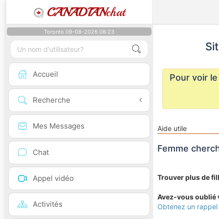
CANADIAN
chat
Toronto 09-08-2026 08:23
Si
Accueil
Pour voir l
Recherche
Mes Messages
Aide utile
Femme cherch
Chat
Trouver plus de fi
Appel vidéo
Avez-vous oublié v
Activités
Obtenez un rappel