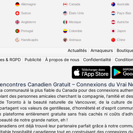
Allemagne
Canada
Australie
Suisse
États-Unis
Pays-Bas
Angleterre
Mexique
Autriche
Portugal
Colombie
Japon
Handicapés
Animaux
Chine
Actualités
|
Arnaqueurs
|
Boutiqu
ies & RGPD
|
Publicité
|
À propos de nous
|
Confidentialité
|
Conditions
encontres Canadien Gratuit – Connexions du Vrai N
a communauté la plus fiable du Canada pour des connexions authent
lant des personnes amicales cherchant la compagnie, l'amitié et des r
 de Toronto à la beauté naturelle de Vancouver, de la culture d
partagent vos valeurs de gentillesse, d'honnêteté et d'esprit commun
re plateforme entièrement gratuite sans frais cachés ni coûts d'a
eauté de notre grande nation, eh !
Canadiens ont déjà trouvé leur partenaire parfait grâce à notre commu
table hospitalité canadienne tout en construisant des connexions dura