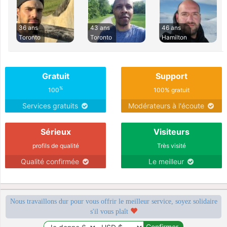
36 ans
43 ans
46 ans
Toronto
Toronto
Hamilton
Gratuit
Support
%
100
100% gratuit
Services gratuits
Modérateurs à l'écoute
Sérieux
Visiteurs
profils de qualité
Très visité
Qualité confirmée
Le meilleur
Nous travaillons dur pour vous offrir le meilleur service, soyez solidaire
s'il vous plaît