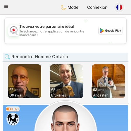
CANADIAN
chat
Toggle
Mode
Connexion
navigation
💖
Trouvez votre partenaire idéal
Téléchargez notre application de rencontre
💖
maintenant !
💕
💕
Rencontre Homme Ontario
67 ans
63 ans
53 ans
Ottawa
Bruxelles
Ancaster
0.3/1