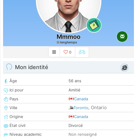
0
Mmmoo
longtemps
0
Mon identité
Âge
56 ans
Ici pour
Amitié
Pays
Canada
Ontario
Ville
Toronto
,
Origine
Canada
État civil
Divorcé
Niveau academic
Non renseigné