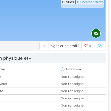
11 Vues |
0 Commentaires
signaler ce profil?
0
 physique et+
che
Un homme
x
Non renseigné
veux
Non renseigné
tte
Non renseigné
Non renseigné
Non renseigné