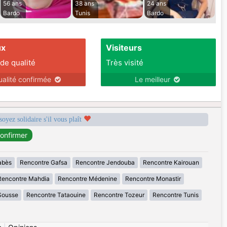
56 ans
38 ans
24 ans
Bardo
Tunis
Bardo
ux
Visiteurs
 de qualité
Très visité
ualité confirmée
Le meilleur
soyez solidaire s'il vous plaît
abès
Rencontre Gafsa
Rencontre Jendouba
Rencontre Kairouan
Rencontre Mahdia
Rencontre Médenine
Rencontre Monastir
Sousse
Rencontre Tataouine
Rencontre Tozeur
Rencontre Tunis