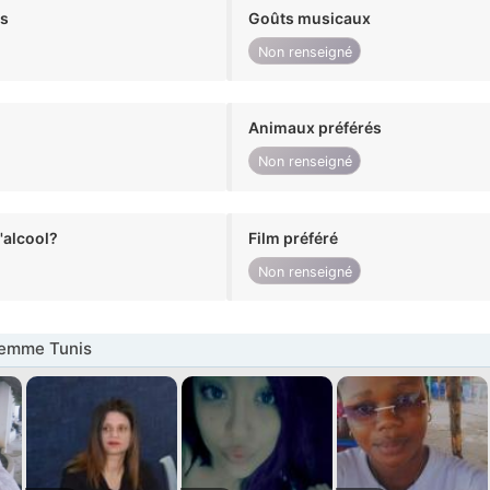
ts
Goûts musicaux
Non renseigné
Animaux préférés
Non renseigné
alcool?
Film préféré
Non renseigné
emme Tunis