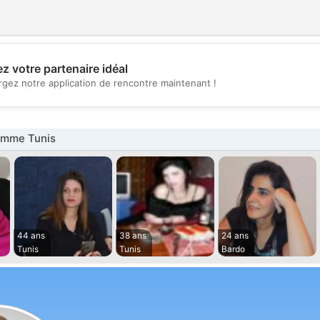
z votre partenaire idéal
💖
rgez notre application de rencontre maintenant !
💕
emme Tunis
44 ans
38 ans
24 ans
Tunis
Tunis
Bardo