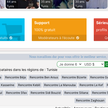
44 ans
35 ans
30 ans
Tunis
Tunis
Tunis
Support
Série
100% gratuit
profils
atuits
Modérateurs à l'écoute
Q
Nous travaillons dur pour vous offrir le meilleur service, 
ataires dans les régions de : Tunisie
a
Rencontre Béja
Rencontre Ben Arous
Rencontre Bizerte
Rencontre G
 Kasserine
Rencontre Kebili
Rencontre La Manouba
Rencontre Le Kef
ul
Rencontre Sfax
Rencontre Sidi Bouzid
Rencontre Siliana
Rencontre 
Rencontre Zaghouan