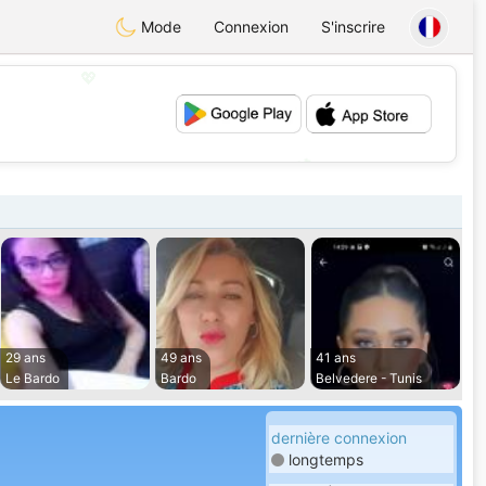
Mode
Connexion
S'inscrire
💖
💕
29 ans
49 ans
41 ans
Le Bardo
Bardo
Belvedere - Tunis
dernière connexion
longtemps