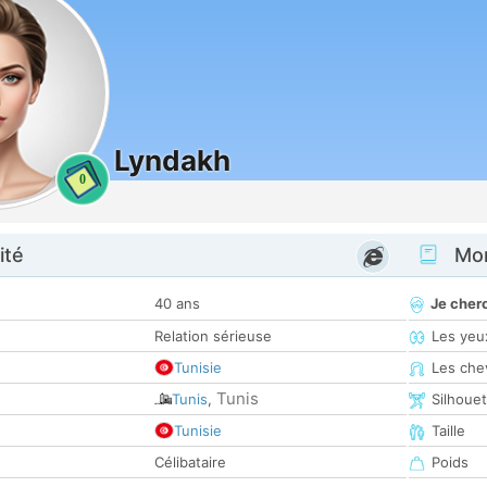
Lyndakh
0
ité
Mon
40 ans
Je cher
Relation sérieuse
Les yeu
Tunisie
Les che
Tunis
Tunis
,
Silhoue
Tunisie
Taille
Célibataire
Poids