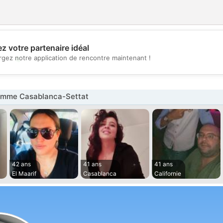
z votre partenaire idéal
💖
rgez notre application de rencontre maintenant !
💕
emme Casablanca-Settat
42 ans
41 ans
41 ans
El Maarif
Casablanca
Californie