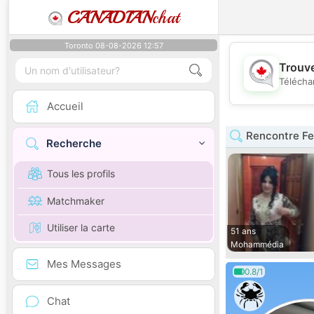
CANADIAN
chat
Toronto 08-08-2026 12:57
Trouve
Télécha
Accueil
Rencontre F
Recherche
Tous les profils
Matchmaker
Utiliser la carte
51 ans
Mohammédia
Mes Messages
0.8/1
Chat