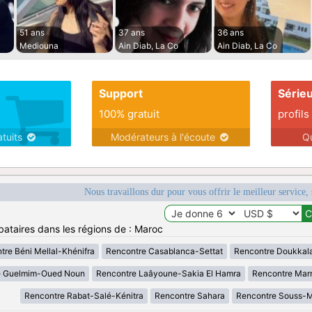
51 ans
37 ans
36 ans
Mediouna
Ain Diab, La Co
Ain Diab, La Co
Support
Série
100% gratuit
profils
atuits
Modérateurs à l'écoute
Q
Nous travaillons dur pour vous offrir le meilleur service, 
bataires dans les régions de : Maroc
tre Béni Mellal-Khénifra
Rencontre Casablanca-Settat
Rencontre Doukkal
e Guelmim-Oued Noun
Rencontre Laâyoune-Sakia El Hamra
Rencontre Mar
Rencontre Rabat-Salé-Kénitra
Rencontre Sahara
Rencontre Souss-