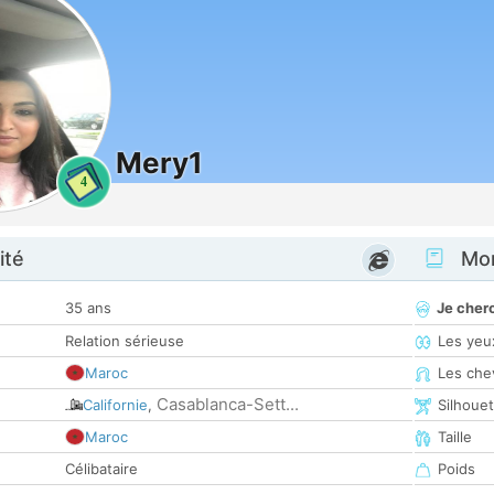
Mery1
4
ité
Mon
35 ans
Je cher
Relation sérieuse
Les yeu
Maroc
Les che
Casablanca-Sett...
Californie
,
Silhoue
Maroc
Taille
Célibataire
Poids