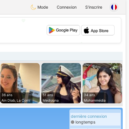
Mode
Connexion
S'inscrire
💖
💕
36 ans
51 ans
34 ans
Ain Diab, La Corni
Mediouna
Mohammédia
dernière connexion
longtemps