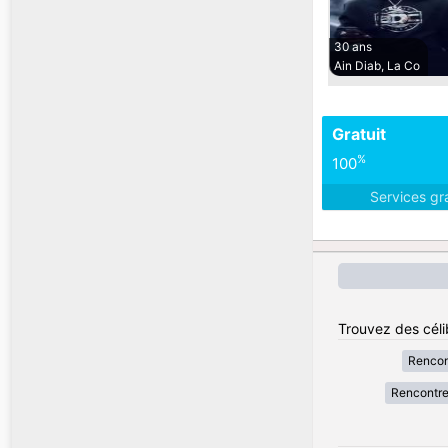
30 ans
Ain Diab, La Co
Gratuit
%
100
Services gr
Trouvez des céli
Rencon
Rencontr