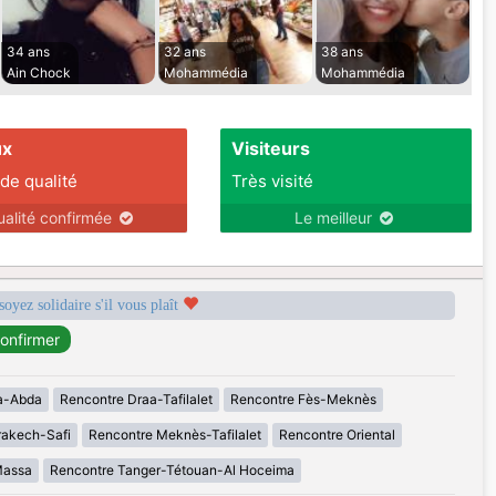
34 ans
32 ans
38 ans
Ain Chock
Mohammédia
Mohammédia
ux
Visiteurs
 de qualité
Très visité
ualité confirmée
Le meilleur
soyez solidaire s'il vous plaît
a-Abda
Rencontre Draa-Tafilalet
Rencontre Fès-Meknès
rakech-Safi
Rencontre Meknès-Tafilalet
Rencontre Oriental
Massa
Rencontre Tanger-Tétouan-Al Hoceima