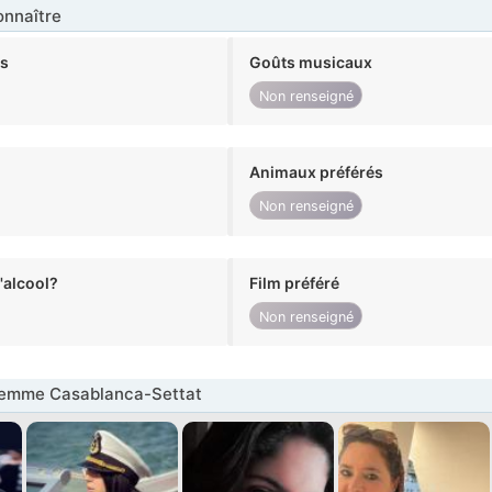
nnaître
ts
Goûts musicaux
Non renseigné
Animaux préférés
Non renseigné
alcool?
Film préféré
Non renseigné
emme Casablanca-Settat