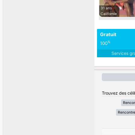
31 ans
Californie
Gratuit
%
100
Services gr
Trouvez des céli
Rencon
Rencontr