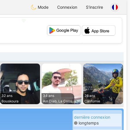
Mode
Connexion
S'inscrire
💖
💕
32 ans
34 ans
26 ans
Bouskoura
Ain Diab, La Corni
Californie
dernière connexion
longtemps