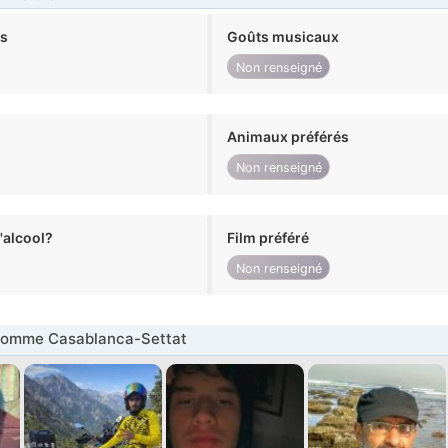
ts
Goûts musicaux
Non renseigné
Animaux préférés
Non renseigné
alcool?
Film préféré
Non renseigné
omme Casablanca-Settat