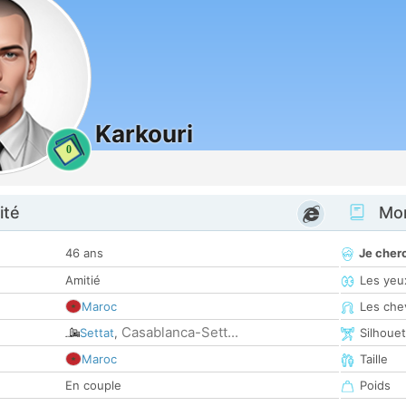
Karkouri
0
ité
Mon
46 ans
Je cher
Amitié
Les yeu
Maroc
Les che
Casablanca-Sett...
Settat
,
Silhoue
Maroc
Taille
En couple
Poids