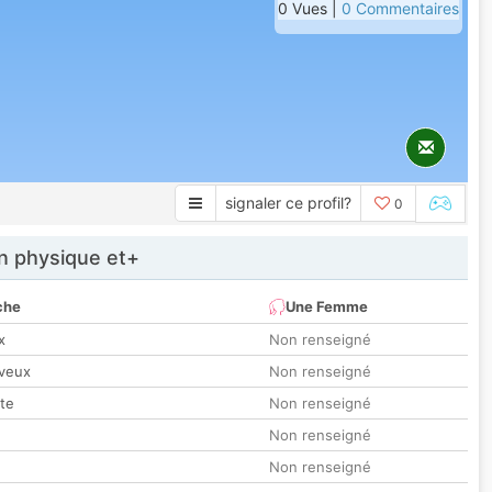
0 Vues |
0 Commentaires
signaler ce profil?
0
 physique et+
che
Une Femme
x
Non renseigné
veux
Non renseigné
tte
Non renseigné
Non renseigné
Non renseigné