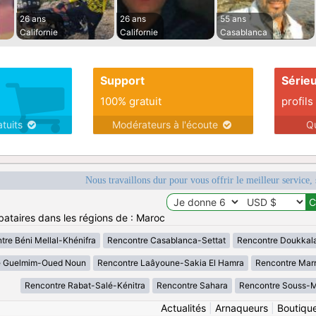
26 ans
26 ans
55 ans
Californie
Californie
Casablanca
Support
Série
100% gratuit
profils
atuits
Modérateurs à l'écoute
Q
Nous travaillons dur pour vous offrir le meilleur service, 
bataires dans les régions de : Maroc
tre Béni Mellal-Khénifra
Rencontre Casablanca-Settat
Rencontre Doukkal
e Guelmim-Oued Noun
Rencontre Laâyoune-Sakia El Hamra
Rencontre Mar
Rencontre Rabat-Salé-Kénitra
Rencontre Sahara
Rencontre Souss-
Actualités
|
Arnaqueurs
|
Boutiqu