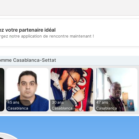
z votre partenaire idéal
💖
rgez notre application de rencontre maintenant !
💕
omme Casablanca-Settat
45 ans
30 ans
47 ans
Casablanca
Casablanca
Casablanca