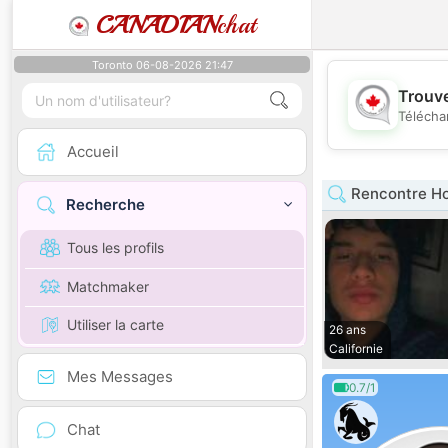
CANADIAN
chat
Toronto 06-08-2026 21:47
Trouve
Télécha
Accueil
Rencontre H
Recherche
Tous les profils
Matchmaker
Utiliser la carte
26 ans
Californie
Mes Messages
0.7/1
Chat