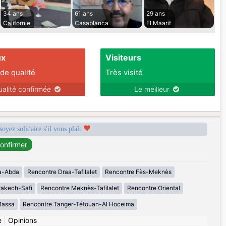
34 ans
61 ans
29 ans
Californie
Casablanca
El Maarif
ux
Visiteurs
 de qualité
Très visité
ualité confirmée
Le meilleur
soyez solidaire s'il vous plaît
a-Abda
Rencontre Draa-Tafilalet
Rencontre Fès-Meknès
rakech-Safi
Rencontre Meknès-Tafilalet
Rencontre Oriental
Massa
Rencontre Tanger-Tétouan-Al Hoceima
e
|
Opinions