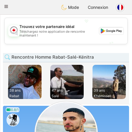
CANADIAN
chat
Toggle
Mode
Connexion
navigation
💖
Trouvez votre partenaire idéal
Téléchargez notre application de rencontre
💖
maintenant !
💕
💕
Rencontre Homme Rabat-Salé-Kénitra
38 ans
47 ans
39 ans
Rabat
Salé
Khémisset
0.8/1