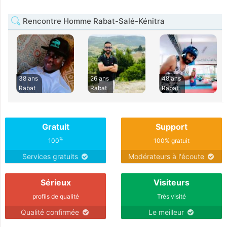
Rencontre Homme Rabat-Salé-Kénitra
38 ans
26 ans
48 ans
Rabat
Rabat
Rabat
Gratuit
Support
%
100
100% gratuit
Services gratuits
Modérateurs à l'écoute
Sérieux
Visiteurs
profils de qualité
Très visité
Qualité confirmée
Le meilleur