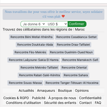
Nous travaillons dur pour vous offrir le meilleur service, soyez solidaire
s'il vous plaît
Trouvez des célibataires dans les régions de : Maroc
Rencontre Béni Mellal-Khénifra
Rencontre Casablanca-Settat
Rencontre Doukkala-Abda
Rencontre Draa-Tafilalet
Rencontre Fès-Meknès
Rencontre Guelmim-Oued Noun
Rencontre Laâyoune-Sakia El Hamra
Rencontre Marrakech-Safi
Rencontre Meknès-Tafilalet
Rencontre Oriental
Rencontre Rabat-Salé-Kénitra
Rencontre Sahara
Rencontre Souss-Massa
Rencontre Tanger-Tétouan-Al Hoceima
Actualités
|
Arnaqueurs
|
Boutique
|
Opinions
Cookies & RGPD
|
Publicité
|
À propos de nous
|
Confidentialité
|
Conditions d'utilisation
|
Sécurité des enfants
|
Contact
|
FAQ