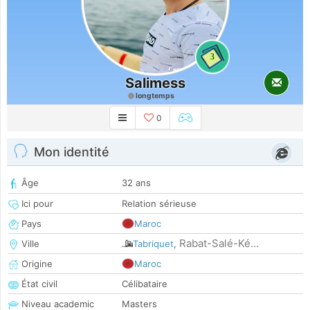
3
Salimess
longtemps
0
Mon identité
Âge
32 ans
Ici pour
Relation sérieuse
Pays
Maroc
Rabat-Salé-Ké...
Ville
Tabriquet
,
Origine
Maroc
État civil
Célibataire
Niveau academic
Masters