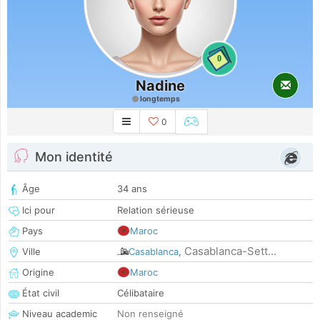
0
Nadine
longtemps
0
Mon identité
Âge
34 ans
Ici pour
Relation sérieuse
Pays
Maroc
Casablanca-Sett...
Ville
Casablanca
,
Origine
Maroc
État civil
Célibataire
Niveau academic
Non renseigné