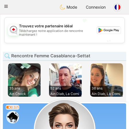
CANADIAN
chat
Toggle
Mode
Connexion
navigation
💖
Trouvez votre partenaire idéal
💖
Téléchargez notre application de rencontre
maintenant !
💕
💕
Rencontre Femme Casablanca-Settat
35 ans
52 ans
36 ans
Ain Chock
Ain Diab, La Corni
Ain Diab, La Corni
0.3/1