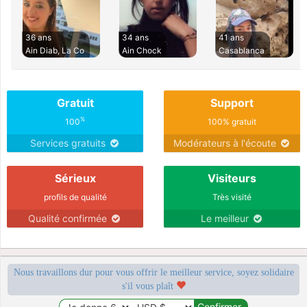
36 ans
34 ans
41 ans
Ain Diab, La Co
Ain Chock
Casablanca
Gratuit
Support
%
100
100% gratuit
Services gratuits
Modérateurs à l'écoute
Sérieux
Visiteurs
profils de qualité
Très visité
Qualité confirmée
Le meilleur
Nous travaillons dur pour vous offrir le meilleur service, soyez solidaire
s'il vous plaît