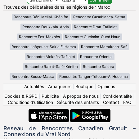
Trouvez des célibataires dans les régions de : Maroc
Rencontre Béni Mellal-Khénifra
Rencontre Casablanca-Settat
Rencontre Doukkala-Abda
Rencontre Draa-Tafilalet
Rencontre Fès-Meknès
Rencontre Guelmim-Oued Noun
Rencontre Laâyoune-Sakia El Hamra
Rencontre Marrakech-Safi
Rencontre Meknès-Tafilalet
Rencontre Oriental
Rencontre Rabat-Salé-Kénitra
Rencontre Sahara
Rencontre Souss-Massa
Rencontre Tanger-Tétouan-Al Hoceima
Actualités
|
Arnaqueurs
|
Boutique
|
Opinions
Cookies & RGPD
|
Publicité
|
À propos de nous
|
Confidentialité
|
Conditions d'utilisation
|
Sécurité des enfants
|
Contact
|
FAQ
Réseau de Rencontres Canadien Gratuit –
Connexions du Vrai Nord