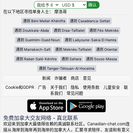
在以下地区寻找单身人士： 摩洛哥
遇到 Béni Mellal-Khénifra
遇到 Casablanca-Settat
遇到 Doukkala-Abda
遇到 Draa-Tafilalet
遇到 Fès-Meknès
遇到 Guelmim-Oued Noun
遇到 Laâyoune-Sakia El Hamra
遇到 Marrakech-Safi
遇到 Meknès-Tafilalet
遇到 Oriental
遇到 Rabat-Salé-Kénitra
遇到 Sahara
遇到 Souss-Massa
遇到 Tanger-Tétouan-Al Hoceima
新闻
|
诈骗者
|
商店
|
意见
Cookie和GDPR
|
广告
|
关于我们
|
隐私
|
使用条款
|
儿童安全
|
联
系我们
|
常见问题
免费加拿大交友网络 - 真北联系
欢迎来到加拿大最值得信赖的真诚联系社区。Canadian-chat.com连
接从海岸到海岸再到海岸的加拿大人，汇聚寻求陪伴、友谊和有意义