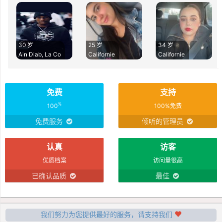
30 岁
25 岁
34 岁
Ain Diab, La Co
Californie
Californie
免费
支持
%
100
100%免费
免费服务
倾听的管理员
认真
访客
优质档案
访问量很高
已确认品质
最佳
我们努力为您提供最好的服务，请支持我们