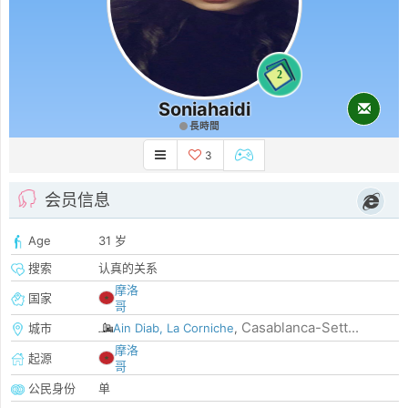
2
Soniahaidi
長時間
3
会员信息
Age
31 岁
搜索
认真的关系
摩洛
国家
哥
Casablanca-Sett...
城市
Ain Diab, La Corniche
,
摩洛
起源
哥
公民身份
单