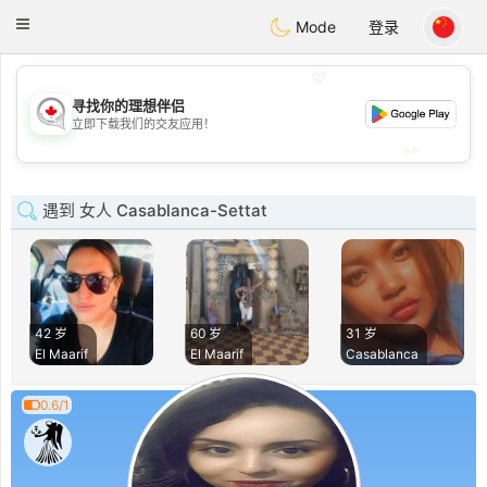
CANADIAN
chat
Toggle
Mode
登录
navigation
💖
寻找你的理想伴侣
💖
立即下载我们的交友应用！
💕
💕
遇到 女人 Casablanca-Settat
42 岁
60 岁
31 岁
El Maarif
El Maarif
Casablanca
0.6/1