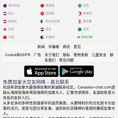
澳大利亚
摩洛哥
巴西
荷兰
突尼斯
菲律宾
奥地利
阿尔及利亚
黎巴嫩
日本
埃及
海湾
中国
科威特
所有列表
新闻
|
诈骗者
|
商店
|
意见
Cookie和GDPR
|
广告
|
关于我们
|
隐私
|
使用条款
|
儿童安全
|
联
系我们
|
常见问题
免费加拿大交友网络 - 真北联系
欢迎来到加拿大最值得信赖的真诚联系社区。Canadian-chat.com连
接从海岸到海岸再到海岸的加拿大人，汇聚寻求陪伴、友谊和有意义
关系的友好人们。
从多伦多的多样性到温哥华的自然美景，从蒙特利尔的文化到卡尔加
里的活力，发现与您分享友善、诚实和社区精神价值观的兼容加拿大
人。