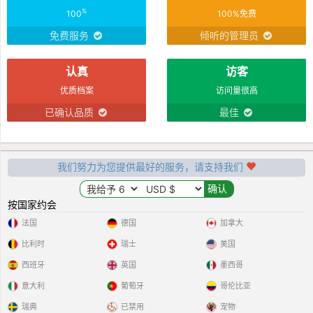
%
100
100%免费
免费服务
倾听的管理员
认真
访客
优质档案
访问量很高
已确认品质
最佳
我们努力为您提供最好的服务，请支持我们
按国家约会
法国
德国
加拿大
比利时
瑞士
美国
西班牙
英国
墨西哥
意大利
葡萄牙
哥伦比亚
瑞典
已禁用
宠物