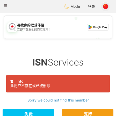
CANADIAN
chat
Toggle
Mode
登录
navigation
💖
寻找你的理想伴侣
立即下载我们的交友应用！
💖
💕
💕
ISN
Services
Info
此用户不存在或已被删除
Sorry we could not find this member
免费
支持