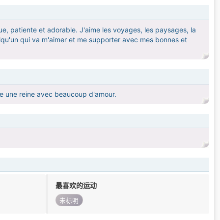
ue, patiente et adorable. J'aime les voyages, les paysages, la
uelqu'un qui va m'aimer et me supporter avec mes bonnes et
mme une reine avec beaucoup d'amour.
最喜欢的运动
未标明