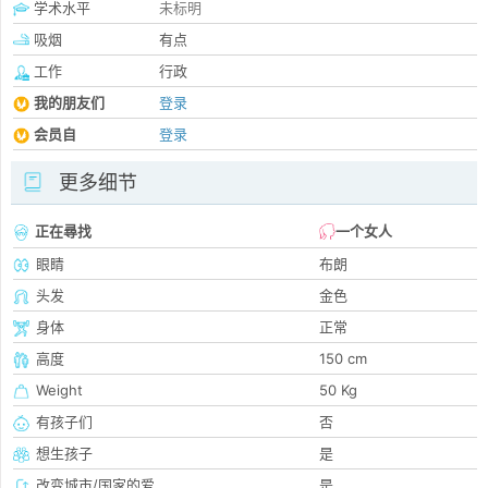
学术水平
未标明
吸烟
有点
工作
行政
我的朋友们
登录
会员自
登录
更多细节
正在尋找
一个女人
眼睛
布朗
头发
金色
身体
正常
高度
150 cm
Weight
50 Kg
有孩子们
否
想生孩子
是
改变城市/国家的爱
是