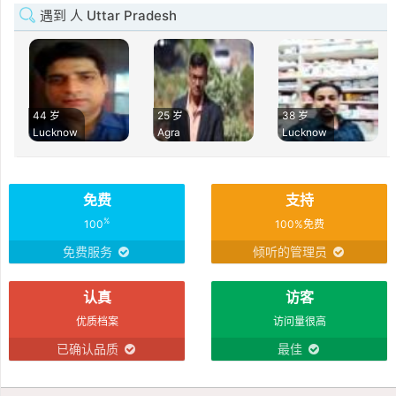
遇到 人 Uttar Pradesh
44 岁
25 岁
38 岁
Lucknow
Agra
Lucknow
免费
支持
%
100
100%免费
免费服务
倾听的管理员
认真
访客
优质档案
访问量很高
已确认品质
最佳