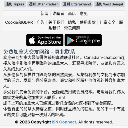
遇到 Tripura
遇到 Uttar Pradesh
遇到 Uttarakhand
遇到 West Bengal
新闻
|
诈骗者
|
商店
|
意见
Cookie和GDPR
|
广告
|
关于我们
|
隐私
|
使用条款
|
儿童安全
|
联
系我们
|
常见问题
免费加拿大交友网络 - 真北联系
欢迎来到加拿大最值得信赖的真诚联系社区。Canadian-chat.com连
接从海岸到海岸再到海岸的加拿大人，汇聚寻求陪伴、友谊和有意义
关系的友好人们。
从多伦多的多样性到温哥华的自然美景，从蒙特利尔的文化到卡尔加
里的活力，发现与您分享友善、诚实和社区精神价值观的兼容加拿大
人。
享受我们完全免费的平台，无隐藏费用或会员成本。与理解我们伟大
国家之美的其他加拿大人联系，eh!
成千上万的加拿大人已经通过我们热情的社区找到了完美匹配。
体验真正的加拿大待客之道，同时建立持久的联系。您的下一个有意
义的关系可能只有一次对话的距离。
© 2026 Copyright
ISN Connect
.
All rights reserved.