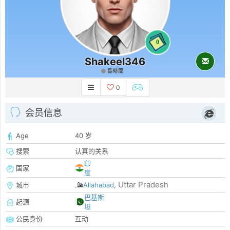
0
Shakeel346
長時間
0
会员信息
Age
40 岁
搜索
认真的关系
印
国家
度
Uttar Pradesh
城市
Allahabad
,
巴基斯
起源
坦
公民身份
互动