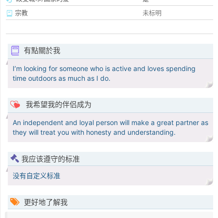
宗教
未标明
有點關於我
I’m looking for someone who is active and loves spending
time outdoors as much as I do.
我希望我的伴侣成为
An independent and loyal person will make a great partner as
they will treat you with honesty and understanding.
我应该遵守的标准
没有自定义标准
更好地了解我