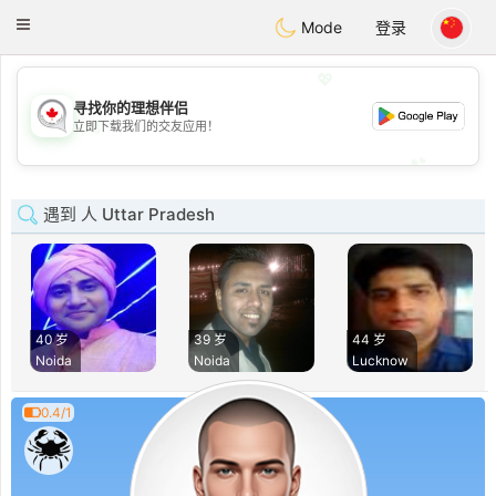
CANADIAN
chat
Toggle
Mode
登录
navigation
💖
寻找你的理想伴侣
💖
立即下载我们的交友应用！
💕
💕
遇到 人 Uttar Pradesh
40 岁
39 岁
44 岁
Noida
Noida
Lucknow
0.4/1