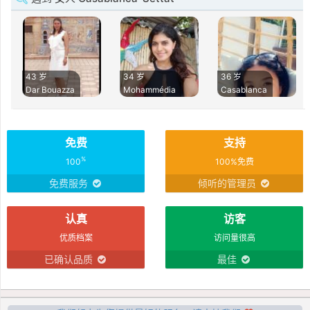
43 岁
34 岁
36 岁
Dar Bouazza
Mohammédia
Casablanca
免费
支持
%
100
100%免费
免费服务
倾听的管理员
认真
访客
优质档案
访问量很高
已确认品质
最佳