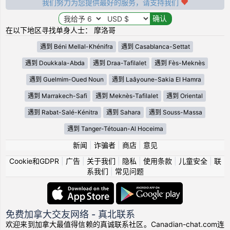
我们努力为您提供最好的服务，请支持我们
在以下地区寻找单身人士： 摩洛哥
遇到 Béni Mellal-Khénifra
遇到 Casablanca-Settat
遇到 Doukkala-Abda
遇到 Draa-Tafilalet
遇到 Fès-Meknès
遇到 Guelmim-Oued Noun
遇到 Laâyoune-Sakia El Hamra
遇到 Marrakech-Safi
遇到 Meknès-Tafilalet
遇到 Oriental
遇到 Rabat-Salé-Kénitra
遇到 Sahara
遇到 Souss-Massa
遇到 Tanger-Tétouan-Al Hoceima
新闻
|
诈骗者
|
商店
|
意见
Cookie和GDPR
|
广告
|
关于我们
|
隐私
|
使用条款
|
儿童安全
|
联
系我们
|
常见问题
免费加拿大交友网络 - 真北联系
欢迎来到加拿大最值得信赖的真诚联系社区。Canadian-chat.com连