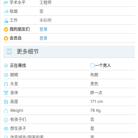
学术水平
工程师
吸烟
否
工作
未标明
我的朋友们
登录
会员自
登录
更多细节
正在尋找
一个男人
眼睛
布朗
头发
黑色
身体
胖一点
高度
171 cm
Weight
78 Kg
有孩子们
否
想生孩子
是
改变城市/国家的爱
是