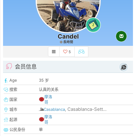
2
Candel
長時間
5
会员信息
Age
35 岁
搜索
认真的关系
摩洛
国家
哥
Casablanca-Sett...
城市
Casablanca
,
摩洛
起源
哥
公民身份
单