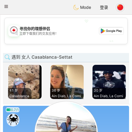
CANADIAN
chat
Toggle
Mode
登录
navigation
💖
寻找你的理想伴侣
💖
立即下载我们的交友应用！
💕
💕
遇到 女人 Casablanca-Settat
41 岁
36 岁
30 岁
Casablanca
Ain Diab, La Corni
Ain Diab, La Corni
0.7/1