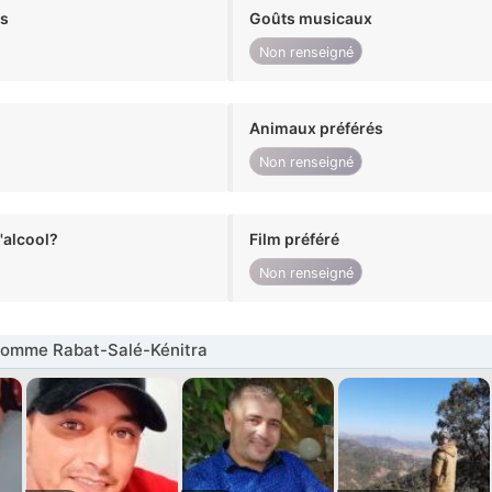
ts
Goûts musicaux
Non renseigné
Animaux préférés
Non renseigné
alcool?
Film préféré
Non renseigné
omme Rabat-Salé-Kénitra