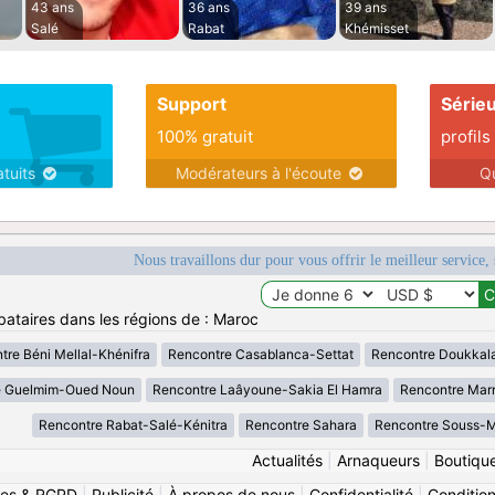
43 ans
36 ans
39 ans
Salé
Rabat
Khémisset
Support
Série
100% gratuit
profils
atuits
Modérateurs à l'écoute
Q
Nous travaillons dur pour vous offrir le meilleur service, 
bataires dans les régions de : Maroc
tre Béni Mellal-Khénifra
Rencontre Casablanca-Settat
Rencontre Doukkal
e Guelmim-Oued Noun
Rencontre Laâyoune-Sakia El Hamra
Rencontre Mar
Rencontre Rabat-Salé-Kénitra
Rencontre Sahara
Rencontre Souss-
Actualités
|
Arnaqueurs
|
Boutiqu
ies & RGPD
|
Publicité
|
À propos de nous
|
Confidentialité
|
Conditions