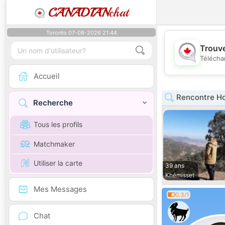
CANADIAN
chat
Toronto 07-08-2026 21:44
Trouve
Télécha
Accueil
Rencontre Ho
Recherche
Tous les profils
Matchmaker
Utiliser la carte
39 ans
Khémisset
Mes Messages
0.3/1
Chat