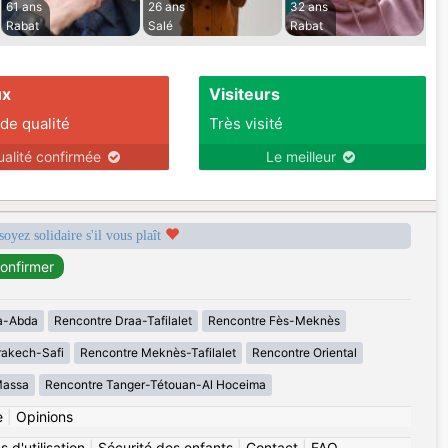
61 ans
26 ans
32 ans
Rabat
Salé
Rabat
ux
Visiteurs
 de qualité
Très visité
ualité confirmée
Le meilleur
soyez solidaire s'il vous plaît
a-Abda
Rencontre Draa-Tafilalet
Rencontre Fès-Meknès
rakech-Safi
Rencontre Meknès-Tafilalet
Rencontre Oriental
Massa
Rencontre Tanger-Tétouan-Al Hoceima
e
|
Opinions
 d'utilisation
|
Sécurité des enfants
|
Contact
|
FAQ