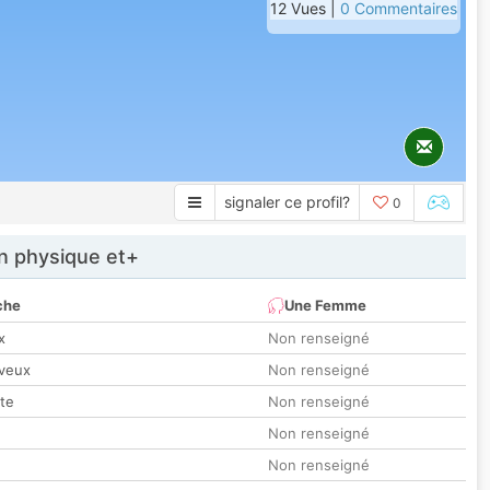
12 Vues |
0 Commentaires
signaler ce profil?
0
 physique et+
che
Une Femme
x
Non renseigné
veux
Non renseigné
tte
Non renseigné
Non renseigné
Non renseigné