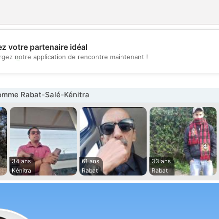
z votre partenaire idéal
💖
rgez notre application de rencontre maintenant !
💕
mme Rabat-Salé-Kénitra
34 ans
61 ans
33 ans
Kénitra
Rabat
Rabat