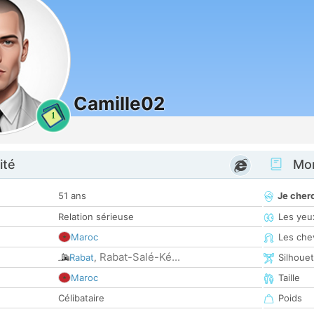
Camille02
1
ité
Mon
51 ans
Je cher
Relation sérieuse
Les yeu
Maroc
Les che
Rabat-Salé-Ké...
Rabat
,
Silhoue
Maroc
Taille
Célibataire
Poids