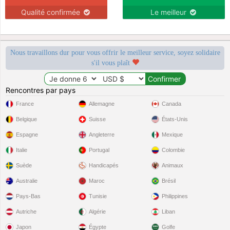
Qualité confirmée
Le meilleur
Nous travaillons dur pour vous offrir le meilleur service, soyez solidaire
s'il vous plaît
Rencontres par pays
France
Allemagne
Canada
Belgique
Suisse
États-Unis
Espagne
Angleterre
Mexique
Italie
Portugal
Colombie
Suède
Handicapés
Animaux
Australie
Maroc
Brésil
Pays-Bas
Tunisie
Philippines
Autriche
Algérie
Liban
Japon
Égypte
Golfe