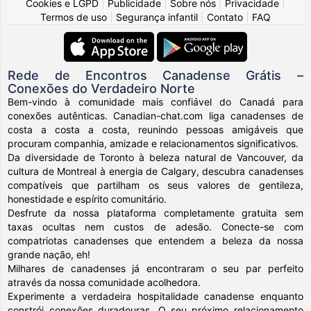
Cookies e LGPD
|
Publicidade
|
Sobre nós
|
Privacidade
|
Termos de uso
|
Segurança infantil
|
Contato
|
FAQ
Rede de Encontros Canadense Grátis –
Conexões do Verdadeiro Norte
Bem-vindo à comunidade mais confiável do Canadá para
conexões autênticas. Canadian-chat.com liga canadenses de
costa a costa a costa, reunindo pessoas amigáveis que
procuram companhia, amizade e relacionamentos significativos.
Da diversidade de Toronto à beleza natural de Vancouver, da
cultura de Montreal à energia de Calgary, descubra canadenses
compatíveis que partilham os seus valores de gentileza,
honestidade e espírito comunitário.
Desfrute da nossa plataforma completamente gratuita sem
taxas ocultas nem custos de adesão. Conecte-se com
compatriotas canadenses que entendem a beleza da nossa
grande nação, eh!
Milhares de canadenses já encontraram o seu par perfeito
através da nossa comunidade acolhedora.
Experimente a verdadeira hospitalidade canadense enquanto
constrói conexões duradouras. O seu próximo relacionamento