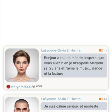
Laâyoune-Sakia El Hamra
0.6
Bonjour à tout le monde j'espère que
vous allez bien je m'appelle Meryem
j'ai 23 ans et j'aime le music.. dance
et la lecture
anos
Meryem2000
26
Laâyoune-Sakia El Hamra
0.6
Je suis calme sérieux et modeste