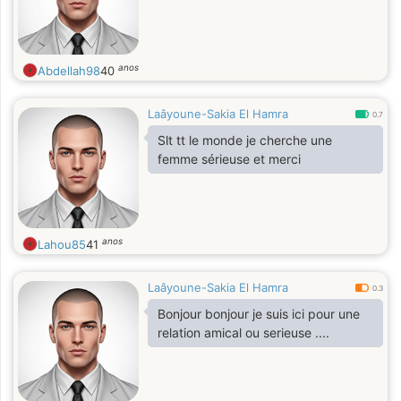
anos
Abdellah98
40
Laâyoune-Sakia El Hamra
0.7
Slt tt le monde je cherche une
femme sérieuse et merci
anos
Lahou85
41
Laâyoune-Sakia El Hamra
0.3
Bonjour bonjour je suis ici pour une
relation amical ou serieuse ....