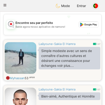
CANADIAN
chat
Toggle
Mode
Entrar
navigation
💖
Encontre seu par perfeito
💖
Baixe agora nosso aplicativo de namoro!
💕
💕
Laâyoune-Sakia El Hamra
0.7
Simple modeste avec un sens de
connaître d'autres cultures et
désirant une connaissance pour
échanges voir plus....
anos
Myhassan
53
Laâyoune-Sakia El Hamra
0.7
Bien-aimé, Authentique et Honnête