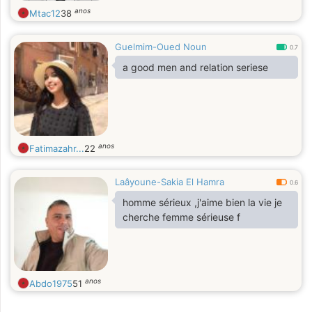
anos
Mtac12
38
Guelmim-Oued Noun
0.7
a good men and relation seriese
anos
Fatimazahr...
22
Laâyoune-Sakia El Hamra
0.6
homme sérieux ,j'aime bien la vie je
cherche femme sérieuse f
anos
Abdo1975
51