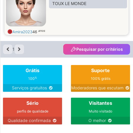
TOUX LE MONDE
anos
Amira2023
46
1
Pesquisar por critérios
Grátis
Suporte
%
100
100% grátis
Serviços gratuitos
Moderadores que escutam
Sério
Visitantes
perfis de qualidade
Muito visitado
Qualidade confirmada
O melhor