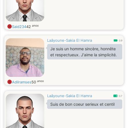
anos
Said234
42
Laâyoune-Sakia El Hamra
0.9
Je suis un homme sincère, honnête
et respectueux. J'aime la simplicité.
anos
Adilramses
50
Laâyoune-Sakia El Hamra
0.7
Suis de bon coeur serieux et centil