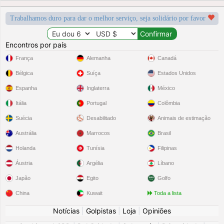
Trabalhamos duro para dar o melhor serviço, seja solidário por favor
Encontros por país
França
Alemanha
Canadá
Bélgica
Suíça
Estados Unidos
Espanha
Inglaterra
México
Itália
Portugal
Colômbia
Suécia
Desabilitado
Animais de estimação
Austrália
Marrocos
Brasil
Holanda
Tunísia
Filipinas
Áustria
Argélia
Líbano
Japão
Egito
Golfo
China
Kuwait
Toda a lista
Notícias
|
Golpistas
|
Loja
|
Opiniões