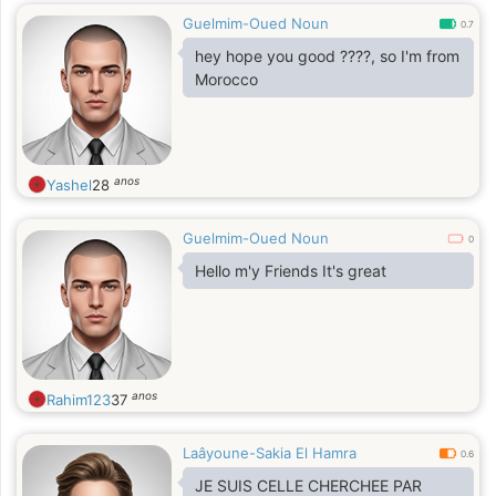
Guelmim-Oued Noun
0.7
hey hope you good ????, so I'm from
Morocco
anos
Yashel
28
Guelmim-Oued Noun
0
Hello m'y Friends It's great
anos
Rahim123
37
Laâyoune-Sakia El Hamra
0.6
JE SUIS CELLE CHERCHEE PAR