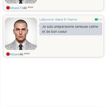
anos
Mbark73
46
Laâyoune-Sakia El Hamra
0.7
Je suis unepersonne serieuse calme
et de bon coeur
anos
Mbark
46