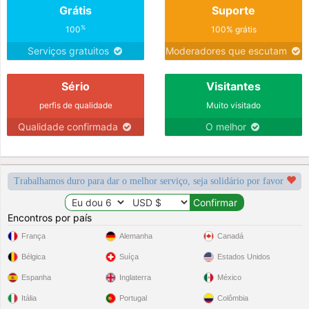
Grátis
Suporte
%
100
100% grátis
Serviços gratuitos
Moderadores que escutam
Sério
Visitantes
perfis de qualidade
Muito visitado
Qualidade confirmada
O melhor
Trabalhamos duro para dar o melhor serviço, seja solidário por favor
Encontros por país
França
Alemanha
Canadá
Bélgica
Suíça
Estados Unidos
Espanha
Inglaterra
México
Itália
Portugal
Colômbia