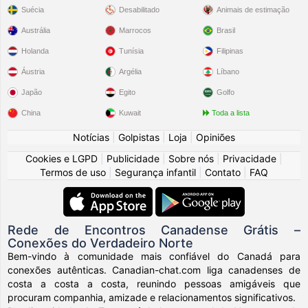
Suécia
Desabilitado
Animais de estimação
Austrália
Marrocos
Brasil
Holanda
Tunísia
Filipinas
Áustria
Argélia
Líbano
Japão
Egito
Golfo
China
Kuwait
Toda a lista
Notícias
|
Golpistas
|
Loja
|
Opiniões
Cookies e LGPD
|
Publicidade
|
Sobre nós
|
Privacidade
|
Termos de uso
|
Segurança infantil
|
Contato
|
FAQ
Rede de Encontros Canadense Grátis –
Conexões do Verdadeiro Norte
Bem-vindo à comunidade mais confiável do Canadá para
conexões autênticas. Canadian-chat.com liga canadenses de
costa a costa a costa, reunindo pessoas amigáveis que
procuram companhia, amizade e relacionamentos significativos.