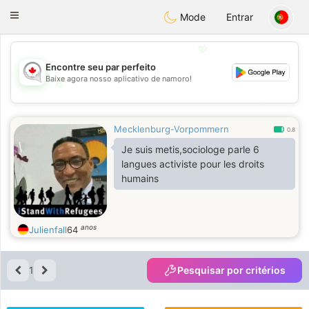
CANADIAN
chat
Toggle
Mode
Entrar
navigation
💖
Encontre seu par perfeito
Baixe agora nosso aplicativo de namoro!
💖
💕
💕
Mecklenburg-Vorpommern
0.8
Je suis metis,sociologe parle 6
langues activiste pour les droits
humains
anos
Julienfall
64
1
Pesquisar por critérios