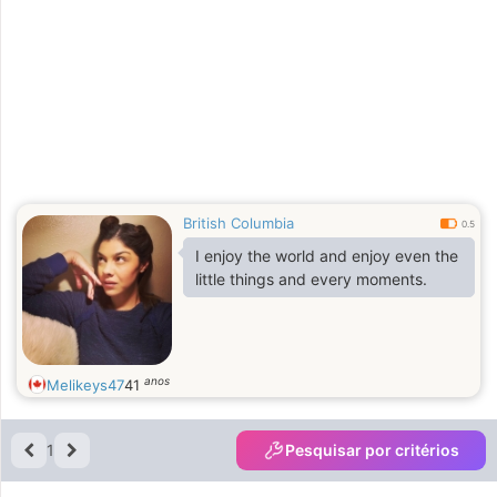
and get a bite
British Columbia
0.5
I enjoy the world and enjoy even the
little things and every moments.
anos
Melikeys47
41
1
Pesquisar por critérios