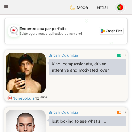
CANADIAN
chat
Toggle
Mode
Entrar
navigation
💖
Encontre seu par perfeito
💖
Baixe agora nosso aplicativo de namoro!
💕
💕
British Columbia
0.8
Kind, compassionate, driven,
attentive and motivated lover.
anos
Noneyobuis
43
British Columbia
0.6
just looking to see what's ....