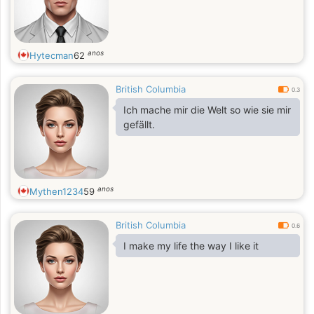
anos
Hytecman
62
British Columbia
0.3
Ich mache mir die Welt so wie sie mir
gefällt.
anos
Mythen1234
59
British Columbia
0.6
I make my life the way I like it