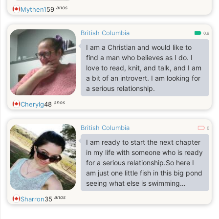
anos
Mythen1
59
British Columbia
0.9
I am a Christian and would like to
find a man who believes as I do. I
love to read, knit, and talk, and I am
a bit of an introvert. I am looking for
a serious relationship.
anos
Cherylg
48
British Columbia
0
I am ready to start the next chapter
in my life with someone who is ready
for a serious relationship.So here I
am just one little fish in this big pond
seeing what else is swimming
around. Could be that you know
anos
Sharron
35
exactly what this little fish is looking
for.if so you may just cast your line