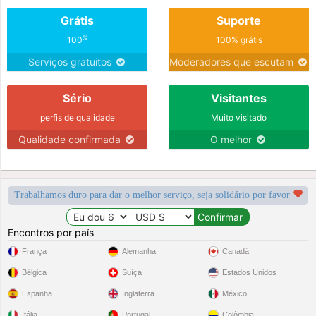
Grátis
Suporte
%
100
100% grátis
Serviços gratuitos
Moderadores que escutam
Sério
Visitantes
perfis de qualidade
Muito visitado
Qualidade confirmada
O melhor
Trabalhamos duro para dar o melhor serviço, seja solidário por favor
Encontros por país
França
Alemanha
Canadá
Bélgica
Suíça
Estados Unidos
Espanha
Inglaterra
México
Itália
Portugal
Colômbia