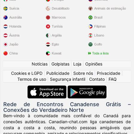
Suécia
Desabilitado
Animais de estimação
Austrália
Marrocos
Brasil
Holanda
Tunísia
Filipinas
Áustria
Argélia
Líbano
Japão
Egito
Golfo
China
Kuwait
Toda a lista
Notícias
|
Golpistas
|
Loja
|
Opiniões
Cookies e LGPD
|
Publicidade
|
Sobre nós
|
Privacidade
|
Termos de uso
|
Segurança infantil
|
Contato
|
FAQ
Rede de Encontros Canadense Grátis –
Conexões do Verdadeiro Norte
Bem-vindo à comunidade mais confiável do Canadá para
conexões autênticas. Canadian-chat.com liga canadenses de
costa a costa a costa, reunindo pessoas amigáveis que
procuram companhia, amizade e relacionamentos significativos.